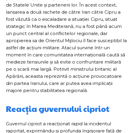
de Statele Unite și partenerii lor. În acest context,
lansarea a două rachete de către Iran către Cipru a
fost văzută ca o escaladare a situației. Cipru, situat
strategic în Marea Mediterană, nu a fost până acum
un punct central al conflictelor regionale, dar
apropierea sa de Orientul Mijlociu îl face susceptibil la
astfel de acțiuni militare. Atacul survine într-un
moment în care comunitatea internațională caută să
medieze tensiunile și să evite o confruntare militară
pe o scară mai largă. Potrivit ministrului britanic al
Apărării, aceasta reprezintă o acțiune provocatoare
din partea Iranului, care ar putea avea implicații
majore pentru stabilitatea regională.
Reacția guvernului cipriot
Guvernul cipriot a reacționat rapid la incidentul
raportat, exprimându-și profunda îngrijorare față de