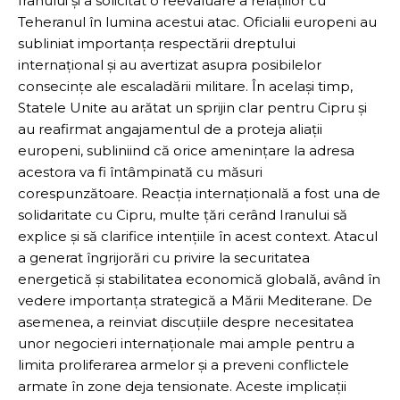
Iranului și a solicitat o reevaluare a relațiilor cu
Teheranul în lumina acestui atac. Oficialii europeni au
subliniat importanța respectării dreptului
internațional și au avertizat asupra posibilelor
consecințe ale escaladării militare. În același timp,
Statele Unite au arătat un sprijin clar pentru Cipru și
au reafirmat angajamentul de a proteja aliații
europeni, subliniind că orice amenințare la adresa
acestora va fi întâmpinată cu măsuri
corespunzătoare. Reacția internațională a fost una de
solidaritate cu Cipru, multe țări cerând Iranului să
explice și să clarifice intențiile în acest context. Atacul
a generat îngrijorări cu privire la securitatea
energetică și stabilitatea economică globală, având în
vedere importanța strategică a Mării Mediterane. De
asemenea, a reinviat discuțiile despre necesitatea
unor negocieri internaționale mai ample pentru a
limita proliferarea armelor și a preveni conflictele
armate în zone deja tensionate. Aceste implicații