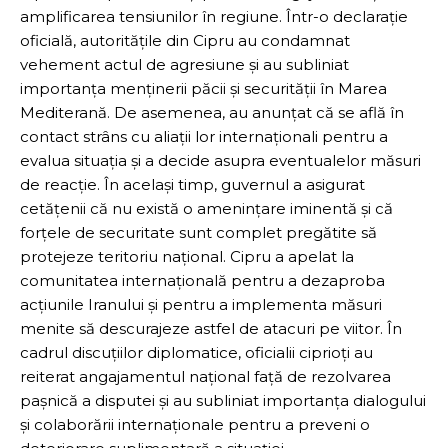
amplificarea tensiunilor în regiune. Într-o declarație
oficială, autoritățile din Cipru au condamnat
vehement actul de agresiune și au subliniat
importanța menținerii păcii și securității în Marea
Mediterană. De asemenea, au anunțat că se află în
contact strâns cu aliații lor internaționali pentru a
evalua situația și a decide asupra eventualelor măsuri
de reacție. În același timp, guvernul a asigurat
cetățenii că nu există o amenințare iminentă și că
forțele de securitate sunt complet pregătite să
protejeze teritoriu național. Cipru a apelat la
comunitatea internațională pentru a dezaproba
acțiunile Iranului și pentru a implementa măsuri
menite să descurajeze astfel de atacuri pe viitor. În
cadrul discuțiilor diplomatice, oficialii ciprioți au
reiterat angajamentul național față de rezolvarea
pașnică a disputei și au subliniat importanța dialogului
și colaborării internaționale pentru a preveni o