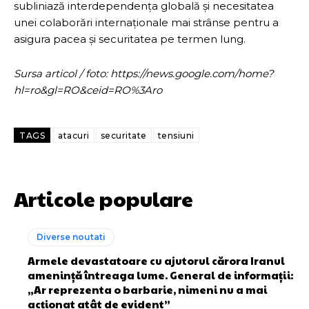
subliniază interdependența globală și necesitatea
unei colaborări internaționale mai strânse pentru a
asigura pacea și securitatea pe termen lung.
Sursa articol / foto: https://news.google.com/home?
hl=ro&gl=RO&ceid=RO%3Aro
TAGS
atacuri
securitate
tensiuni
Articole populare
Diverse noutati
Armele devastatoare cu ajutorul cărora Iranul
amenință întreaga lume. General de informații:
„Ar reprezenta o barbarie, nimeni nu a mai
acționat atât de evident”