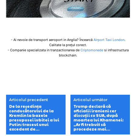
- Ai nevoie de transport aeroport in Anglia? Încearcă
Airport Taxi London
.
Calitate la prețul corect.
- Companie specializata in tranzactionarea de
Criptomonede
si infrastructura
blockchain.
Articolul precedent
Articolul următor
De la reședința
Trump declară că
conducătorului de la
oficialii iranieni cer
Kremlin la bazele
discuții cu SUA, după
presupusei iubitei a lui
moartea lui Khamenei:
Putin: traseul unui
„Ar fi trebuit să
excedent de…
procedeze mai…