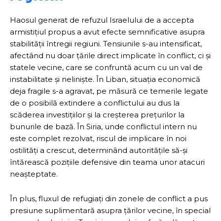
Haosul generat de refuzul Israelului de a accepta
armistițiul propus a avut efecte semnificative asupra
stabilității întregii regiuni. Tensiunile s-au intensificat,
afectând nu doar țările direct implicate în conflict, ci și
statele vecine, care se confruntă acum cu un val de
instabilitate și neliniște. În Liban, situația economică
deja fragile s-a agravat, pe măsură ce temerile legate
de o posibilă extindere a conflictului au dus la
scăderea investițiilor și la creșterea prețurilor la
bunurile de bază. În Siria, unde conflictul intern nu
este complet rezolvat, riscul de implicare în noi
ostilități a crescut, determinând autoritățile să-și
întărească pozițiile defensive din teama unor atacuri
neașteptate.
În plus, fluxul de refugiați din zonele de conflict a pus
presiune suplimentară asupra țărilor vecine, în special