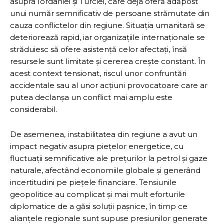
asupra Iordaniei și Turciei, care deja oferă adăpost
unui număr semnificativ de persoane strămutate din
cauza conflictelor din regiune. Situația umanitară se
deteriorează rapid, iar organizațiile internaționale se
străduiesc să ofere asistență celor afectați, însă
resursele sunt limitate și cererea crește constant. În
acest context tensionat, riscul unor confruntări
accidentale sau al unor acțiuni provocatoare care ar
putea declanșa un conflict mai amplu este
considerabil.
De asemenea, instabilitatea din regiune a avut un
impact negativ asupra piețelor energetice, cu
fluctuații semnificative ale prețurilor la petrol și gaze
naturale, afectând economiile globale și generând
incertitudini pe piețele financiare. Tensiunile
geopolitice au complicat și mai mult eforturile
diplomatice de a găsi soluții pașnice, în timp ce
alianțele regionale sunt supuse presiunilor generate