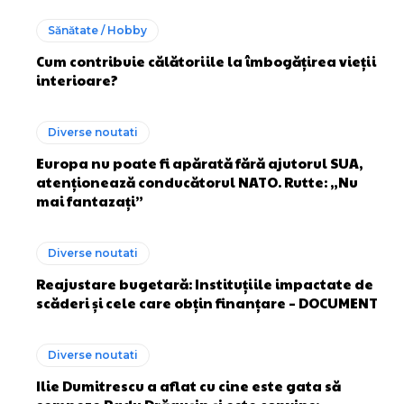
Sănătate / Hobby
Cum contribuie călătoriile la îmbogățirea vieții
interioare?
Diverse noutati
Europa nu poate fi apărată fără ajutorul SUA,
atenționează conducătorul NATO. Rutte: „Nu
mai fantazați”
Diverse noutati
Reajustare bugetară: Instituțiile impactate de
scăderi și cele care obțin finanțare – DOCUMENT
Diverse noutati
Ilie Dumitrescu a aflat cu cine este gata să