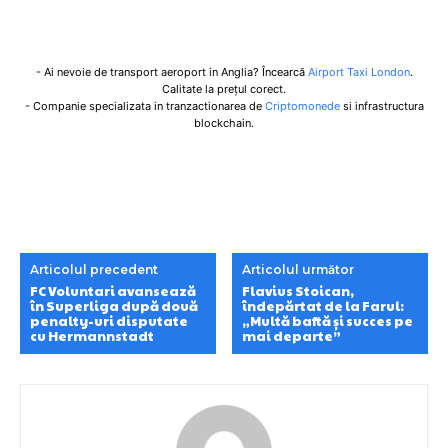
- Ai nevoie de transport aeroport in Anglia? Încearcă
Airport Taxi London
.
Calitate la prețul corect.
- Companie specializata in tranzactionarea de
Criptomonede
si infrastructura
blockchain.
Articolul precedent
Articolul următor
FC Voluntari avansează
Flavius Stoican,
în Superliga după două
îndepărtat de la Farul:
penalty-uri disputate
„Multă baftă și succes pe
cu Hermannstadt
mai departe”