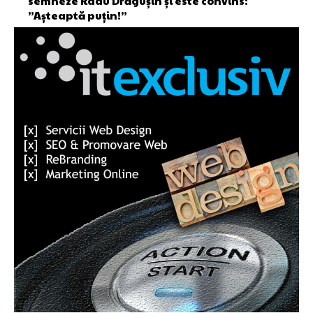
semneze Radu Drăgușin și este convins:
”Așteaptă puțin!”