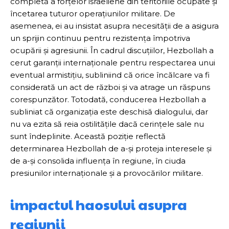
completă a forțelor israeliene din teritoriile ocupate și
încetarea tuturor operațiunilor militare. De
asemenea, ei au insistat asupra necesității de a asigura
un sprijin continuu pentru rezistența împotriva
ocupării și agresiunii. În cadrul discuțiilor, Hezbollah a
cerut garanții internaționale pentru respectarea unui
eventual armistițiu, subliniind că orice încălcare va fi
considerată un act de război și va atrage un răspuns
corespunzător. Totodată, conducerea Hezbollah a
subliniat că organizația este deschisă dialogului, dar
nu va ezita să reia ostilitățile dacă cerințele sale nu
sunt îndeplinite. Această poziție reflectă
determinarea Hezbollah de a-și proteja interesele și
de a-și consolida influența în regiune, în ciuda
presiunilor internaționale și a provocărilor militare.
impactul haosului asupra
regiunii