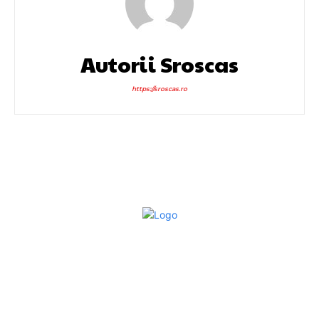
Autorii Sroscas
https://sroscas.ro
Bun venit la Sroscas.ro
Sroscas.ro un site de știri / blog de noutăți, dedicat
diseminării de informații și actualități. Acesta oferă articole,