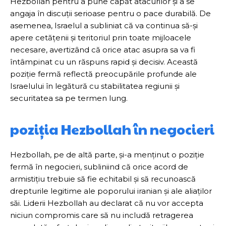
Hezbollah pentru a pune capăt atacurilor și a se
angaja în discuții serioase pentru o pace durabilă. De
asemenea, Israelul a subliniat că va continua să-și
apere cetățenii și teritoriul prin toate mijloacele
necesare, avertizând că orice atac asupra sa va fi
întâmpinat cu un răspuns rapid și decisiv. Această
poziție fermă reflectă preocupările profunde ale
Israelului în legătură cu stabilitatea regiunii și
securitatea sa pe termen lung.
poziția Hezbollah în negocieri
Hezbollah, pe de altă parte, și-a menținut o poziție
fermă în negocieri, subliniind că orice acord de
armistițiu trebuie să fie echitabil și să recunoască
drepturile legitime ale poporului iranian și ale aliaților
săi. Liderii Hezbollah au declarat că nu vor accepta
niciun compromis care să nu includă retragerea