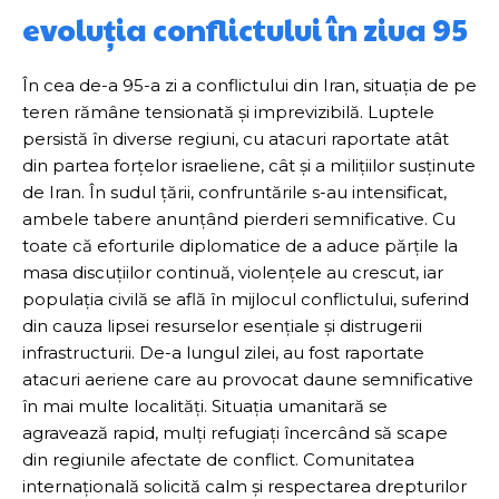
evoluția conflictului în ziua 95
În cea de-a 95-a zi a conflictului din Iran, situația de pe
teren rămâne tensionată și imprevizibilă. Luptele
persistă în diverse regiuni, cu atacuri raportate atât
din partea forțelor israeliene, cât și a milițiilor susținute
de Iran. În sudul țării, confruntările s-au intensificat,
ambele tabere anunțând pierderi semnificative. Cu
toate că eforturile diplomatice de a aduce părțile la
masa discuțiilor continuă, violențele au crescut, iar
populația civilă se află în mijlocul conflictului, suferind
din cauza lipsei resurselor esențiale și distrugerii
infrastructurii. De-a lungul zilei, au fost raportate
atacuri aeriene care au provocat daune semnificative
în mai multe localități. Situația umanitară se
agravează rapid, mulți refugiați încercând să scape
din regiunile afectate de conflict. Comunitatea
internațională solicită calm și respectarea drepturilor