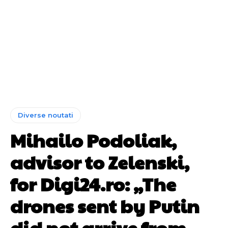
Diverse noutati
Mihailo Podoliak,
advisor to Zelenski,
for Digi24.ro: „The
drones sent by Putin
did not arrive from…