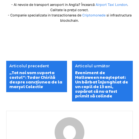
- Ai nevoie de transport aeroport in Anglia? Încearcă
Airport Taxi London
.
Calitate la prețul corect.
- Companie specializata in tranzactionarea de
Criptomonede
si infrastructura
blockchain.
Articolul precedent
Articolul următor
„Tot noi vom suporta
Eveniment de
costul”: Tudor Chirilă
Halloween neașteptat:
despre sancțiunea de la
Un bărbat înjunghiat de
marșul Colectiv
un copil de 13 ani,
supărat că nu a fost
primit să colinde