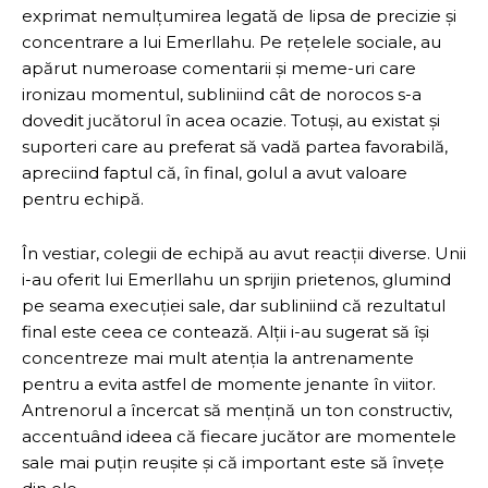
exprimat nemulțumirea legată de lipsa de precizie și
concentrare a lui Emerllahu. Pe rețelele sociale, au
apărut numeroase comentarii și meme-uri care
ironizau momentul, subliniind cât de norocos s-a
dovedit jucătorul în acea ocazie. Totuși, au existat și
suporteri care au preferat să vadă partea favorabilă,
apreciind faptul că, în final, golul a avut valoare
pentru echipă.
În vestiar, colegii de echipă au avut reacții diverse. Unii
i-au oferit lui Emerllahu un sprijin prietenos, glumind
pe seama execuției sale, dar subliniind că rezultatul
final este ceea ce contează. Alții i-au sugerat să își
concentreze mai mult atenția la antrenamente
pentru a evita astfel de momente jenante în viitor.
Antrenorul a încercat să mențină un ton constructiv,
accentuând ideea că fiecare jucător are momentele
sale mai puțin reușite și că important este să învețe