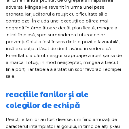
iar Emerllahu a profitat de o greșeală în apărarea
adversă. Mingea i-a revenit în urma unei pase
eronate, iar jucătorul a reușit cu dificultate să o
controleze. În ciuda unei execuții ce părea mai
degrabă întâmplătoare decât planificată, mingea a
intrat în plasă, spre surprinderea tuturor celor
prezenți. Golul a fost înscris dintr-o poziție favorabilă,
însă execuția a lăsat de dorit, având în vedere că
Emerllahu a părut nesigur și aproape a irosit șansa de
a marca. Totuși, în mod neașteptat, mingea a trecut
linia porții, iar tabela a arătat un scor favorabil echipei
sale.
reacțiile fanilor și ale
colegilor de echipă
Reacțiile fanilor au fost diverse, unii fiind amuzați de
caracterul întâmplător al golului, în timp ce alții și-au