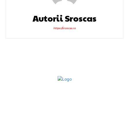
Autorii Sroscas
https://sroscas.ro
Bun venit la Sroscas.ro
Sroscas.ro un site de știri / blog de noutăți, dedicat
diseminării de informații și actualități. Acesta oferă articole,
reportaje și analize pe teme diverse, de la evenimente