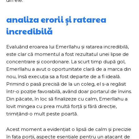
din ele.
analiza erorii și ratarea
incredibilă
Evaluând eroarea lui Emerllahu și ratarea incredibilă,
este clar că momentul a fost rezultatul unei lipse de
concentrare și coordonare. La scurt timp după gol,
Emerllahu a avut o oportunitate clară de a marca din
nou, însă execuția sa a fost departe de a fi ideală.
Primind o pasă precisă de la un coleg, el s-a regăsit
într-o poziție favorabilă, având doar portarul de învins.
Din păcate, în loc să finalizeze cu calm, Emerllahu a
lovit mingea cu prea multă forță și fără direcție,
trimițând-o mult peste poartă.
Acest moment a evidențiat o lipsă de calm și precizie
în fața porții, aspecte esențiale pentru un atacant de