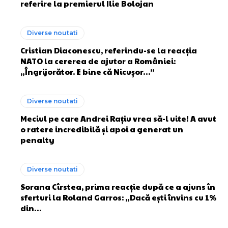
referire la premierul Ilie Bolojan
Diverse noutati
Cristian Diaconescu, referindu-se la reacția
NATO la cererea de ajutor a României:
„Îngrijorător. E bine că Nicușor…”
Diverse noutati
Meciul pe care Andrei Rațiu vrea să-l uite! A avut
o ratere incredibilă și apoi a generat un
penalty
Diverse noutati
Sorana Cîrstea, prima reacție după ce a ajuns în
sferturi la Roland Garros: „Dacă ești învins cu 1%
din…