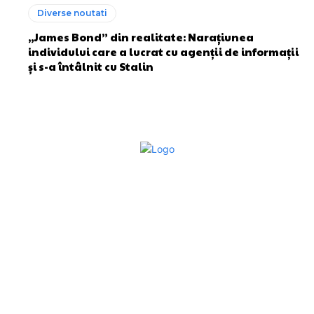
Diverse noutati
„James Bond” din realitate: Narațiunea
individului care a lucrat cu agenții de informații
și s-a întâlnit cu Stalin
Bun venit la Sroscas.ro
Sroscas.ro un site de știri / blog de noutăți, dedicat
diseminării de informații și actualități. Acesta oferă articole,
reportaje și analize pe teme diverse, de la evenimente
curente la subiecte specifice de interes. Este un spațiu
digital pentru informare și educație. Contactati-ne oricand
la adresa: contact@sroscas.ro