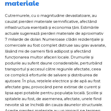
materiale
Cutremurele, cu o magnitudine devastatoare, au
cauzat pierderi materiale semnificative, afectând
infrastructura esențială și economia țării. Estimările
actuale sugerează pierderi materiale de aproximativ
7 miliarde de dolari. Numeroase clădiri rezidențiale și
comerciale au fost complet distruse sau grav avariate,
lăsând mii de oameni fără adăpost și afectând
funcționarea multor afaceri locale. Drumurile și
podurile au suferit daune considerabile, perturbând
transportul și accesul către regiunile afectate, ceea
ce complică eforturile de salvare și distribuirea de
ajutoare. În plus, rețelele electrice și de apă au fost
afectate grav, provocând pene extinse de curent și
lipsa apei potabile pentru populația locală. Școlile și
spitalele au fost, de asemenea, afectate, unele fiind
nevoite să se închidă din cauza daunelor structurale.
Aceste pierderi materiale au un impact pe termen