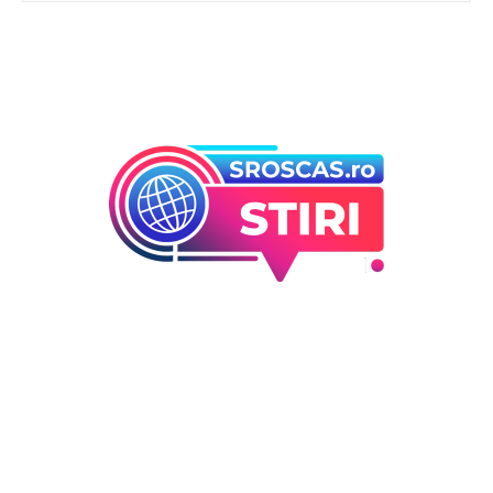
Bun venit la Sroscas.ro
Sroscas.ro un site de știri / blog de noutăți, dedicat
diseminării de informații și actualități. Acesta oferă articole,
reportaje și analize pe teme diverse, de la evenimente
curente la subiecte specifice de interes. Este un spațiu
digital pentru informare și educație. Contactati-ne oricand