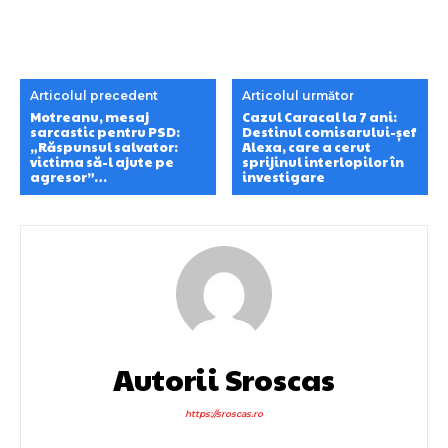
Articolul precedent
Articolul următor
Motreanu, mesaj
Cazul Caracal la 7 ani:
sarcastic pentru PSD:
Destinul comisarului-șef
„Răspunsul salvator:
Alexa, care a cerut
victima să-l ajute pe
sprijinul interlopilor în
agresor”…
investigare
Autorii Sroscas
https://sroscas.ro