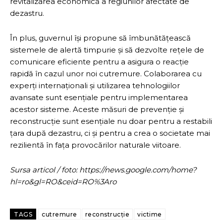
revitalizarea economică a regiunilor afectate de
dezastru.
În plus, guvernul își propune să îmbunătățească
sistemele de alertă timpurie și să dezvolte rețele de
comunicare eficiente pentru a asigura o reacție
rapidă în cazul unor noi cutremure. Colaborarea cu
experți internaționali și utilizarea tehnologiilor
avansate sunt esențiale pentru implementarea
acestor sisteme. Aceste măsuri de prevenție și
reconstrucție sunt esențiale nu doar pentru a restabili
țara după dezastru, ci și pentru a crea o societate mai
rezilientă în fața provocărilor naturale viitoare.
Sursa articol / foto: https://news.google.com/home?
hl=ro&gl=RO&ceid=RO%3Aro
TAGS
cutremure
reconstrucție
victime