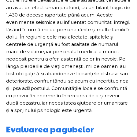
Cutremurele devastatoare care au afectat Venezuela
au avut un efect uman profund, cu un bilanț tragic de
1.430 de decese raportate până acum. Aceste
evenimente seismice au influențat comunități întregi,
lăsând în urmă mii de persone rănite și multe familii în
doliu. În regiunile cele mai afectate, spitalele și
centrele de urgență au fost asaltate de numărul
mare de victime, iar personalul medical a muncit
neobosit pentru a oferi asistență celor în nevoie. Pe
lângă pierderile de vieți omenești, mii de oameni au
fost obligați să-și abandoneze locuințele distruse sau
deteriorate, confruntându-se acum cu incertitudinea
și lipsa adăpostului. Comunitățile locale se confruntă
cu provocări enorme în încercarea de a-și reveni
după dezastru, iar necesitatea ajutoarelor umanitare
și a sprijinului psihologic este urgentă.
Evaluarea pagubelor