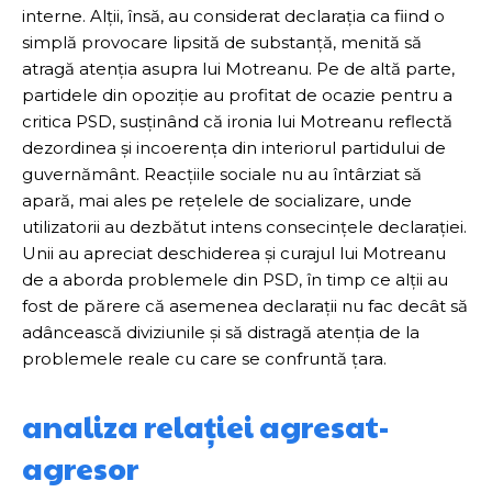
interne. Alții, însă, au considerat declarația ca fiind o
simplă provocare lipsită de substanță, menită să
atragă atenția asupra lui Motreanu. Pe de altă parte,
partidele din opoziție au profitat de ocazie pentru a
critica PSD, susținând că ironia lui Motreanu reflectă
dezordinea și incoerența din interiorul partidului de
guvernământ. Reacțiile sociale nu au întârziat să
apară, mai ales pe rețelele de socializare, unde
utilizatorii au dezbătut intens consecințele declarației.
Unii au apreciat deschiderea și curajul lui Motreanu
de a aborda problemele din PSD, în timp ce alții au
fost de părere că asemenea declarații nu fac decât să
adâncească diviziunile și să distragă atenția de la
problemele reale cu care se confruntă țara.
analiza relației agresat-
agresor