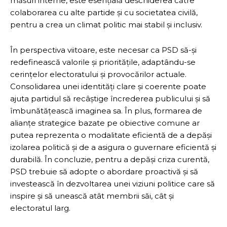
măsuri interne, este esențială deschiderea către
colaborarea cu alte partide și cu societatea civilă,
pentru a crea un climat politic mai stabil și inclusiv.
În perspectiva viitoare, este necesar ca PSD să-și
redefinească valorile și prioritățile, adaptându-se
cerințelor electoratului și provocărilor actuale.
Consolidarea unei identități clare și coerente poate
ajuta partidul să recâștige încrederea publicului și să
îmbunătățească imaginea sa. În plus, formarea de
alianțe strategice bazate pe obiective comune ar
putea reprezenta o modalitate eficientă de a depăși
izolarea politică și de a asigura o guvernare eficientă și
durabilă. În concluzie, pentru a depăși criza curentă,
PSD trebuie să adopte o abordare proactivă și să
investească în dezvoltarea unei viziuni politice care să
inspire și să unească atât membrii săi, cât și
electoratul larg.