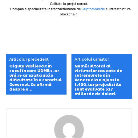
Calitate la prețul corect.
- Companie specializata in tranzactionarea de
Criptomonede
si infrastructura
blockchain.
Articolul precedent
Articolul următor
Olguța Vasilescu: În
Numărul total al
cazul în care UDMR s-ar
victimelor cauzate de
uni, n-ar exista nicio
cutremurele din
dificultate în a constitui
Venezuela a ajuns la
Guvernul. Ce afirmă
1.430, iar prejudiciile
despre o…
sunt evaluate la 7
miliarde de dolari.