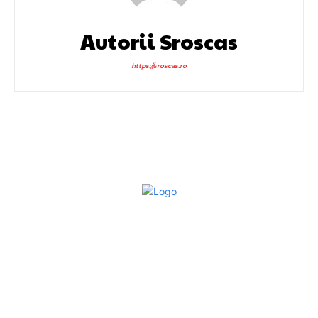
Autorii Sroscas
https://sroscas.ro
Bun venit la Sroscas.ro
Sroscas.ro un site de știri / blog de noutăți, dedicat
diseminării de informații și actualități. Acesta oferă articole,
reportaje și analize pe teme diverse, de la evenimente
curente la subiecte specifice de interes. Este un spațiu