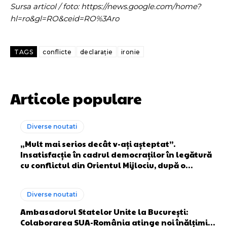
Sursa articol / foto: https://news.google.com/home?
hl=ro&gl=RO&ceid=RO%3Aro
TAGS
conflicte
declarație
ironie
Articole populare
Diverse noutati
„Mult mai serios decât v-ați așteptat”.
Insatisfacție în cadrul democraților în legătură
cu conflictul din Orientul Mijlociu, după o…
Diverse noutati
Ambasadorul Statelor Unite la București:
Colaborarea SUA-România atinge noi înălțimi…