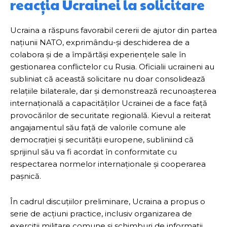
reacția Ucrainei la solicitare
Ucraina a răspuns favorabil cererii de ajutor din partea
națiunii NATO, exprimându-și deschiderea de a
colabora și de a împărtăși experiențele sale în
gestionarea conflictelor cu Rusia. Oficialii ucraineni au
subliniat că această solicitare nu doar consolidează
relațiile bilaterale, dar și demonstrează recunoașterea
internațională a capacităților Ucrainei de a face față
provocărilor de securitate regională. Kievul a reiterat
angajamentul său față de valorile comune ale
democrației și securității europene, subliniind că
sprijinul său va fi acordat în conformitate cu
respectarea normelor internaționale și cooperarea
pașnică.
În cadrul discuțiilor preliminare, Ucraina a propus o
serie de acțiuni practice, inclusiv organizarea de
exerciții militare comune și schimburi de informații