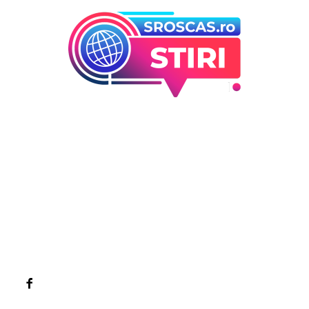
Bun venit la Sroscas.ro
Sroscas.ro un site de știri / blog de noutăți, dedicat
diseminării de informații și actualități. Acesta oferă articole,
reportaje și analize pe teme diverse, de la evenimente
curente la subiecte specifice de interes. Este un spațiu
digital pentru informare și educație. Contactati-ne oricand
la adresa: contact@sroscas.ro