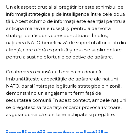
Un alt aspect crucial al pregătirilor este schimbul de
informații strategice și de intelligence între cele două
țări. Acest schimb de informații este esențial pentru a
anticipa manevrele rusești și pentru a dezvolta
strategii de răspuns corespunzătoare. În plus,
națiunea NATO beneficiază de suportul altor aliați din
alianță, care oferă expertiză și resurse suplimentare
pentru a susține eforturile colective de apărare.
Colaborarea extinsă cu Ucraina nu doar că
îmbunătățește capacitățile de apărare ale națiunii
NATO, dar și întărește legăturile strategice din zonă,
demonstrând un angajament ferm față de
securitatea comună. În acest context, ambele națiuni
se pregătesc să facă față oricăror provocări viitoare,
asigurându-se că sunt bine echipate și pregătite.
implicații pentru relațiile