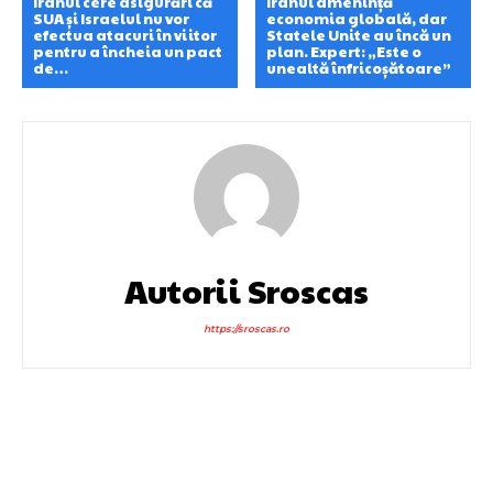
Iranul cere asigurări că
Iranul amenință
SUA și Israelul nu vor
economia globală, dar
efectua atacuri în viitor
Statele Unite au încă un
pentru a încheia un pact
plan. Expert: „Este o
de…
unealtă înfricoșătoare”
Autorii Sroscas
https://sroscas.ro