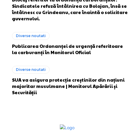
Sindicatele refuză întâlnirea cu Bolojan, însă se
întâlnesc cu Grindeanu, care înaintă o solicitare
guvernului.
Diverse noutati
Publicarea Ordonanței de urgență referitoare
la carburanți în Monitorul Oficial
Diverse noutati
SUA va asigura protecție creștinilor din națiuni
majoritar musulmane | Monitorul Apărării și
Securității