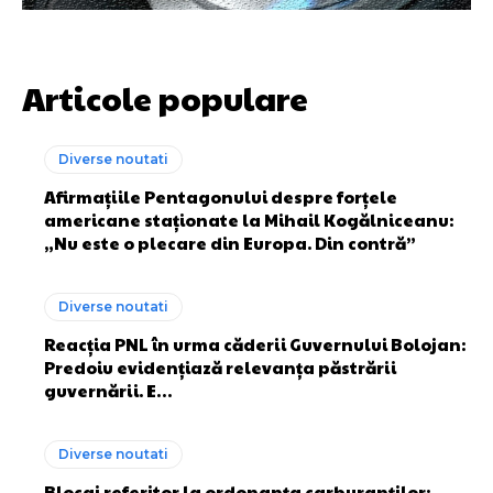
Articole populare
Diverse noutati
Afirmațiile Pentagonului despre forțele
americane staționate la Mihail Kogălniceanu:
„Nu este o plecare din Europa. Din contră”
Diverse noutati
Reacția PNL în urma căderii Guvernului Bolojan:
Predoiu evidențiază relevanța păstrării
guvernării. E…
Diverse noutati
Blocaj referitor la ordonanța carburanților: