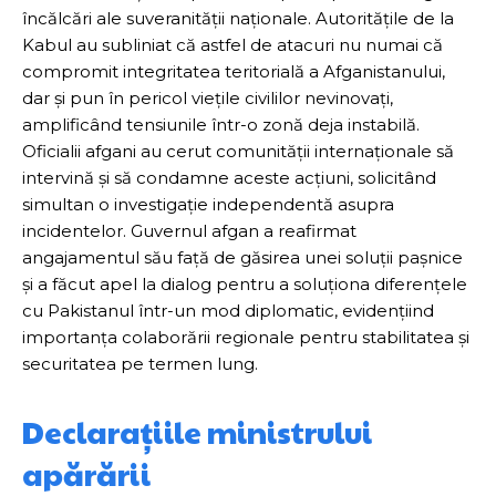
încălcări ale suveranității naționale. Autoritățile de la
Kabul au subliniat că astfel de atacuri nu numai că
compromit integritatea teritorială a Afganistanului,
dar și pun în pericol viețile civililor nevinovați,
amplificând tensiunile într-o zonă deja instabilă.
Oficialii afgani au cerut comunității internaționale să
intervină și să condamne aceste acțiuni, solicitând
simultan o investigație independentă asupra
incidentelor. Guvernul afgan a reafirmat
angajamentul său față de găsirea unei soluții pașnice
și a făcut apel la dialog pentru a soluționa diferențele
cu Pakistanul într-un mod diplomatic, evidențiind
importanța colaborării regionale pentru stabilitatea și
securitatea pe termen lung.
Declarațiile ministrului
apărării