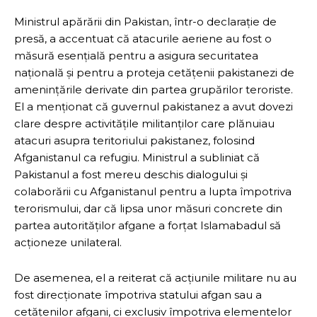
Ministrul apărării din Pakistan, într-o declarație de
presă, a accentuat că atacurile aeriene au fost o
măsură esențială pentru a asigura securitatea
națională și pentru a proteja cetățenii pakistanezi de
amenințările derivate din partea grupărilor teroriste.
El a menționat că guvernul pakistanez a avut dovezi
clare despre activitățile militanților care plănuiau
atacuri asupra teritoriului pakistanez, folosind
Afganistanul ca refugiu. Ministrul a subliniat că
Pakistanul a fost mereu deschis dialogului și
colaborării cu Afganistanul pentru a lupta împotriva
terorismului, dar că lipsa unor măsuri concrete din
partea autorităților afgane a forțat Islamabadul să
acționeze unilateral.
De asemenea, el a reiterat că acțiunile militare nu au
fost direcționate împotriva statului afgan sau a
cetățenilor afgani, ci exclusiv împotriva elementelor