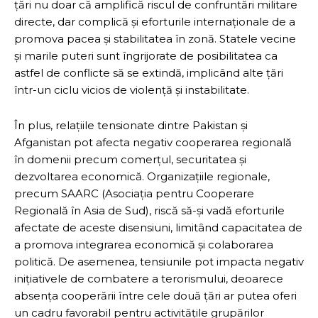
țări nu doar că amplifică riscul de confruntări militare
directe, dar complică și eforturile internaționale de a
promova pacea și stabilitatea în zonă. Statele vecine
și marile puteri sunt îngrijorate de posibilitatea ca
astfel de conflicte să se extindă, implicând alte țări
într-un ciclu vicios de violență și instabilitate.
În plus, relațiile tensionate dintre Pakistan și
Afganistan pot afecta negativ cooperarea regională
în domenii precum comerțul, securitatea și
dezvoltarea economică. Organizațiile regionale,
precum SAARC (Asociația pentru Cooperare
Regională în Asia de Sud), riscă să-și vadă eforturile
afectate de aceste disensiuni, limitând capacitatea de
a promova integrarea economică și colaborarea
politică. De asemenea, tensiunile pot impacta negativ
inițiativele de combatere a terorismului, deoarece
absența cooperării între cele două țări ar putea oferi
un cadru favorabil pentru activitățile grupărilor