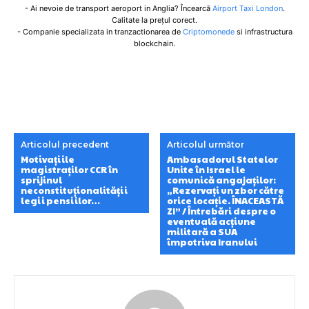
- Ai nevoie de transport aeroport in Anglia? Încearcă
Airport Taxi London
.
Calitate la prețul corect.
- Companie specializata in tranzactionarea de
Criptomonede
si infrastructura
blockchain.
Articolul precedent
Articolul următor
Motivațiile
Ambasadorul Statelor
magistraților CCR în
Unite în Israel le
sprijinul
comunică angajaților:
neconstituționalității
„Rezervați un zbor către
legii pensiilor…
orice locație. ÎNACEASTĂ
ZI” / Întrebări despre o
eventuală acțiune
militară a SUA
împotriva Iranului