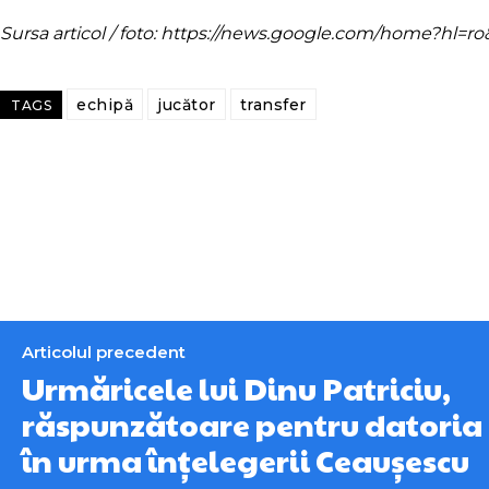
Sursa articol / foto: https://news.google.com/home?hl
echipă
jucător
transfer
TAGS
Articolul precedent
Urmăricele lui Dinu Patriciu,
răspunzătoare pentru datoria
în urma înțelegerii Ceaușescu