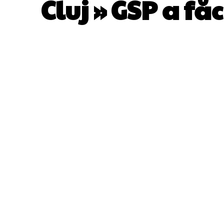
Cluj » GSP a fă
ACȚIUNE