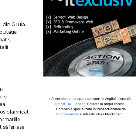
 din Gruia.
eputația
nat și
alii
sm
e și
- Ai nevoie de transport aeroport in Anglia? Încearcă
rea
Airport Taxi London
. Calitate la prețul corect.
- Companie specializata in tranzactionarea de
os planificat
Criptomonede
si infrastructura blockchain.
ormațiile
să își lase