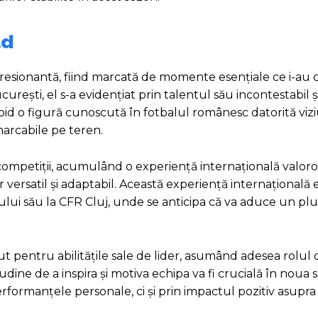
id
presionantă, fiind marcată de momente esențiale ce i-au 
rești, el s-a evidențiat prin talentul său incontestabil ș
apid o figură cunoscută în fotbalul românesc datorită vizi
emarcabile pe teren.
e competiții, acumulând o experiență internațională valoro
or versatil și adaptabil. Această experiență internațională
rului său la CFR Cluj, unde se anticipa că va aduce un pl
 pentru abilitățile sale de lider, asumând adesea rolul d
ine de a inspira și motiva echipa va fi crucială în noua sa
formanțele personale, ci și prin impactul pozitiv asupra c