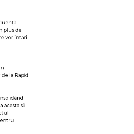
fluență
un plus de
re vor întări
e
in
 de la Rapid,
onsolidând
a acesta să
ctul
pentru