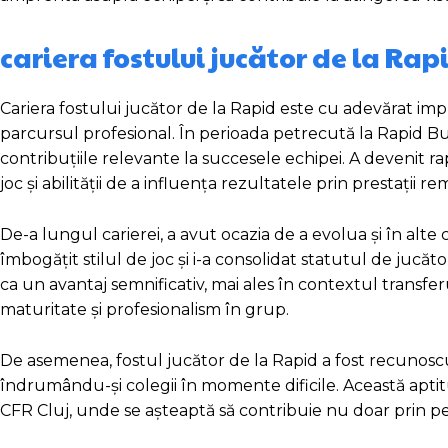
cariera fostului jucător de la Rap
Cariera fostului jucător de la Rapid este cu adevărat im
parcursul profesional. În perioada petrecută la Rapid Bucu
contribuțiile relevante la succesele echipei. A devenit r
joc și abilității de a influența rezultatele prin prestații r
De-a lungul carierei, a avut ocazia de a evolua și în alt
îmbogățit stilul de joc și i-a consolidat statutul de jucăt
ca un avantaj semnificativ, mai ales în contextul transfe
maturitate și profesionalism în grup.
De asemenea, fostul jucător de la Rapid a fost recunoscut
îndrumându-și colegii în momente dificile. Această aptitud
CFR Cluj, unde se așteaptă să contribuie nu doar prin per