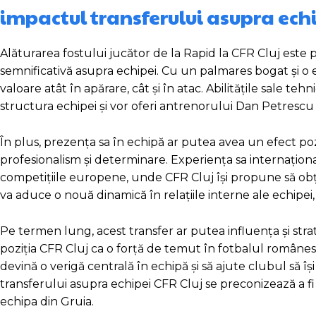
impactul transferului asupra echi
Alăturarea fostului jucător de la Rapid la CFR Cluj este
semnificativă asupra echipei. Cu un palmares bogat și o 
valoare atât în apărare, cât și în atac. Abilitățile sale te
structura echipei și vor oferi antrenorului Dan Petrescu
În plus, prezența sa în echipă ar putea avea un efect po
profesionalism și determinare. Experiența sa internațion
competițiile europene, unde CFR Cluj își propune să obțin
va aduce o nouă dinamică în relațiile interne ale echipei
Pe termen lung, acest transfer ar putea influența și stra
poziția CFR Cluj ca o forță de temut în fotbalul românesc
devină o verigă centrală în echipă și să ajute clubul să î
transferului asupra echipei CFR Cluj se preconizează a f
echipa din Gruia.