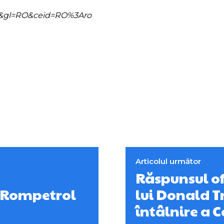
=ro&gl=RO&ceid=RO%3Aro
Articolul următor
Răspunsul of
 Rompetrol
lui Donald T
întâlnire a C