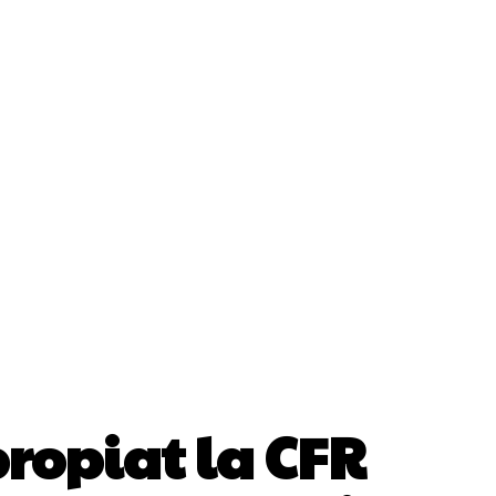
ii
Cultura Si Entertainment
Diverse Noutati
Sănătate / Hobby
Tech
propiat la CFR