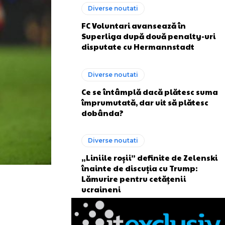
Diverse noutati
FC Voluntari avansează în
Superliga după două penalty-uri
disputate cu Hermannstadt
Diverse noutati
Ce se întâmplă dacă plătesc suma
împrumutată, dar uit să plătesc
dobânda?
Diverse noutati
„Liniile roșii” definite de Zelenski
înainte de discuția cu Trump:
Lămurire pentru cetățenii
ucraineni