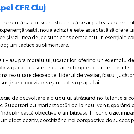
pei CFR Cluj
 percepută ca o mișcare strategică ce ar putea aduce o in
experiență vastă, noua achiziție este așteptată să ofere 
hnice și viziunea de joc sunt considerate atuuri esențiale ca
 opțiuni tactice suplimentare.
zitiv asupra moralului jucătorilor, oferind un exemplu d
ală va juca, de asemenea, un rol important în meciurile d
ă rezultate deosebite. Liderul de vestiar, fostul jucător
, susținând coeziunea și unitatea grupului.
tegia de dezvoltare a clubului, atrăgând noi talente și c
. Suporterii au mari așteptări de la noul venit, sperând c
și îndeplinească obiectivele ambițioase. În concluzie, impa
i un efect pozitiv, deschizând noi perspective de succes 