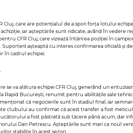
uj, care are potențialul de a spori forța lotului echipei
achiziție, iar așteptările sunt ridicate, având în vedere r
 pentru CFR Cluj, care vizează întărirea poziției în campio
uporterii așteaptă cu interes confirmarea oficială și det
r în cadrul echipei.
P
care se va alătura echipei CFR Cluj, generând un entuzia
 la Rapid București, renumit pentru abilitățile sale tehnic
menționat că negocierile sunt în stadiul final, iar semna
ate clubului au confirmat că acest transfer a fost meticul
ucătorului a fost păstrată sub tăcere până acum, dar inf
norului Dan Petrescu. Așteptările sunt mari ca noul venit 
ilor stabilite în acest sezon.