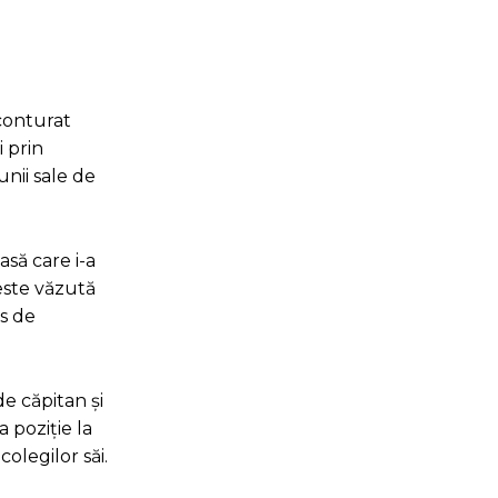
conturat
i prin
unii sale de
asă care i-a
 este văzută
us de
e căpitan și
 poziție la
olegilor săi.