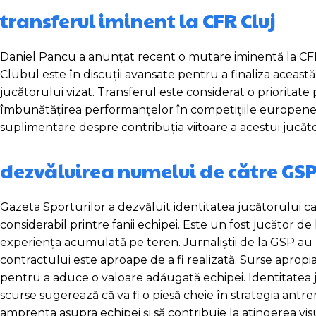
transferul iminent la CFR Cluj
Daniel Pancu a anunțat recent o mutare iminentă la CFR Cl
Clubul este în discuții avansate pentru a finaliza această 
jucătorului vizat. Transferul este considerat o prioritate
îmbunătățirea performanțelor în competițiile europene. S
suplimentare despre contribuția viitoare a acestui jucăto
dezvăluirea numelui de către GS
Gazeta Sporturilor a dezvăluit identitatea jucătorului 
considerabil printre fanii echipei. Este un fost jucător de
experiența acumulată pe teren. Jurnaliștii de la GSP au 
contractului este aproape de a fi realizată. Surse apropi
pentru a aduce o valoare adăugată echipei. Identitatea j
scurse sugerează că va fi o piesă cheie în strategia antre
amprenta asupra echipei și să contribuie la atingerea visur