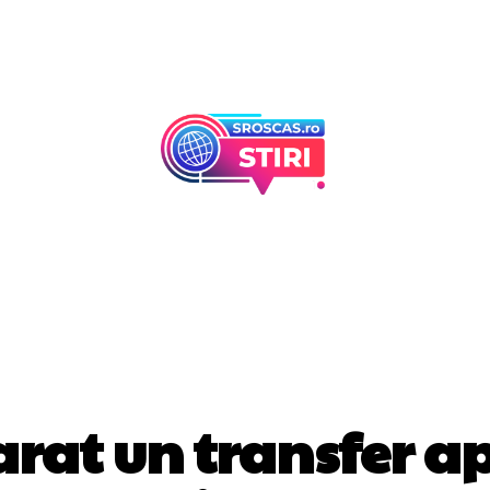
Afaceri Si Industr
Home & Deco
DIVERSE NOUTATI
rat un transfer a