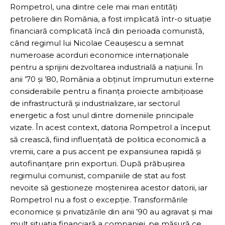
Rompetrol, una dintre cele mai mari entități
petroliere din România, a fost implicată într-o situație
financiară complicată încă din perioada comunistă,
când regimul lui Nicolae Ceaușescu a semnat
numeroase acorduri economice internaționale
pentru a sprijini dezvoltarea industrială a națiunii. În
anii ’70 și ’80, România a obținut împrumuturi externe
considerabile pentru a finanța proiecte ambițioase
de infrastructură și industrializare, iar sectorul
energetic a fost unul dintre domeniile principale
vizate. În acest context, datoria Rompetrol a început
să crească, fiind influențată de politica economică a
vremii, care a pus accent pe expansiunea rapidă și
autofinanțare prin exporturi. După prăbușirea
regimului comunist, companiile de stat au fost
nevoite să gestioneze moștenirea acestor datorii, iar
Rompetrol nu a fost o excepție. Transformările
economice și privatizările din anii ’90 au agravat și mai
mult situația financiară a companiei, pe măsură ce