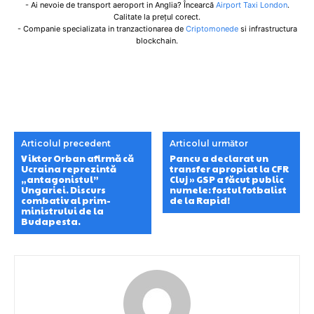
- Ai nevoie de transport aeroport in Anglia? Încearcă
Airport Taxi London
.
Calitate la prețul corect.
- Companie specializata in tranzactionarea de
Criptomonede
si infrastructura
blockchain.
Articolul precedent
Articolul următor
Viktor Orban afirmă că
Pancu a declarat un
Ucraina reprezintă
transfer apropiat la CFR
„antagonistul”
Cluj » GSP a făcut public
Ungariei. Discurs
numele: fostul fotbalist
combativ al prim-
de la Rapid!
ministrului de la
Budapesta.