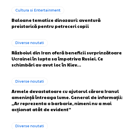
Cultura si Entertainment
Baloane tematice dinozauri: aventură
preistorică pentru petreceri copii
Diverse noutati
Războiul din Iran oferă beneficii surprinzătoare
Ucrainei în lupta sa împotriva Rusiei. Ce
schimbări au avut loc în Kiev…
Diverse noutati
Armele devastatoare cu ajutorul cărora Iranul
amenință întreaga lume. General de informații:
„Ar reprezenta o barbarie, nimeni nu a mai
acționat atât de evident”
Diverse noutati