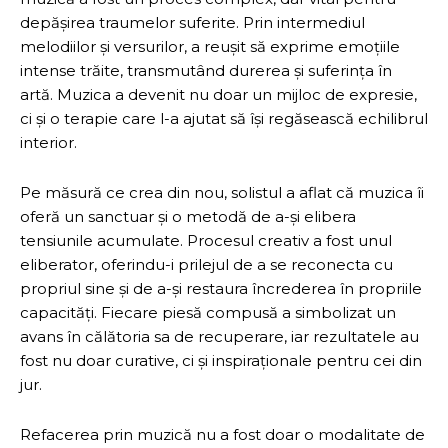
depășirea traumelor suferite. Prin intermediul
melodiilor și versurilor, a reușit să exprime emoțiile
intense trăite, transmutând durerea și suferința în
artă. Muzica a devenit nu doar un mijloc de expresie,
ci și o terapie care l-a ajutat să își regăsească echilibrul
interior.
Pe măsură ce crea din nou, solistul a aflat că muzica îi
oferă un sanctuar și o metodă de a-și elibera
tensiunile acumulate. Procesul creativ a fost unul
eliberator, oferindu-i prilejul de a se reconecta cu
propriul sine și de a-și restaura încrederea în propriile
capacități. Fiecare piesă compusă a simbolizat un
avans în călătoria sa de recuperare, iar rezultatele au
fost nu doar curative, ci și inspiraționale pentru cei din
jur.
Refacerea prin muzică nu a fost doar o modalitate de