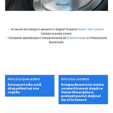
- Ai nevoie de transport aeroport in Anglia? Încearcă
Airport Taxi London
.
Calitate la prețul corect.
- Companie specializata in tranzactionarea de
Criptomonede
si infrastructura
blockchain.
Articolul precedent
Articolul următor
Eurosport não está
Dragoș Anastasiu emite
disponível na sua
un avertisment după ce
região
Oana Gheorghiu a
preluat postul deținut
de el în Guvern