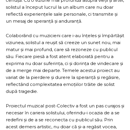
cenușă. Cu o viziune mai profundă asupra vieții și artei,
solistul a început lucrul la un album care nu doar
reflectă experiențele sale personale, ci transmite și
un mesaj de speranță și anduranță.
Colaborând cu muzicieni care i-au înțeles și împărtășit
viziunea, solistul a reușit să creeze un sunet nou, mai
matur și mai profund, care să rezoneze cu publicul
său. Fiecare piesă a fost atent elaborată pentru a
exprima nu doar suferința, ci și dorința de vindecare și
de a merge mai departe. Temele acestui proiect au
variat de la pierdere și durere la speranță și regăsire,
reflectând complexitatea emoțiilor trăite de solist
după tragedie.
Proiectul muzical post-Colectiv a fost un pas curajos și
necesar în cariera solistului, oferindu-i ocazia de a se
redefini și de a se reconecta cu publicul său. Prin
acest demers artistic, nu doar că și-a regăsit vocea,