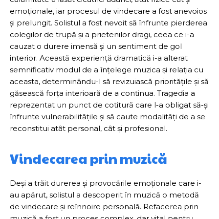
emoționale, iar procesul de vindecare a fost anevoios
și prelungit. Solistul a fost nevoit să înfrunte pierderea
colegilor de trupă și a prietenilor dragi, ceea ce i-a
cauzat o durere imensă și un sentiment de gol
interior. Această experiență dramatică i-a alterat
semnificativ modul de a înțelege muzica și relația cu
aceasta, determinându-l să revizuiască prioritățile și să
găsească forța interioară de a continua. Tragedia a
reprezentat un punct de cotitură care l-a obligat să-și
înfrunte vulnerabilitățile și să caute modalități de a se
reconstitui atât personal, cât și profesional.
Vindecarea prin muzică
Deși a trăit durerea și provocările emoționale care i-
au apărut, solistul a descoperit în muzică o metodă
de vindecare și reînnoire personală. Refacerea prin
muzică a fost un proces complex, dar vital pentru