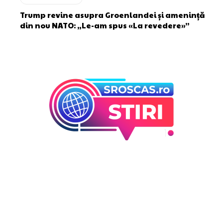
Trump revine asupra Groenlandei și amenință
din nou NATO: „Le-am spus «La revedere»”
Bun venit la Sroscas.ro
Sroscas.ro un site de știri / blog de noutăți, dedicat
diseminării de informații și actualități. Acesta oferă articole,
reportaje și analize pe teme diverse, de la evenimente