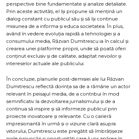
perspective bine fundamentate și analize detaliate.
Prin aceste activități, el își propune să mențină un
dialog constant cu publicul său și să își continue
misiunea de a informa și educa societatea. În plus,
având în vedere evoluția rapidă a tehnologiei și a
consumului media, Răzvan Dumitrescu ia în calcul și
crearea unei platforme proprii, unde să poată oferi
conținut exclusiv și de calitate, adaptat nevoilor și
intereselor actuale ale publicului.
În concluzie, planurile post-demisiei ale lui Răzvan
Dumitrescu reflectă dorința sa de a rămâne un actor
relevant în peisajul media, de a contribui în mod
semnificativ la dezvoltarea jurnalismului și de a
continua să inspire și să informeze publicul prin
proiecte inovatoare și relevante. Cu o carieră
impresionantă în urmă și o viziune clară asupra
viitorului, Dumitrescu este pregătit să îmbrățișeze
noile provocări și oportunități care îi vor apărea în