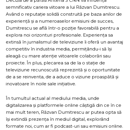
Decizia de a părăsi Antena 3 CNN va influența
semnificativ cariera viitoare a lui Răzvan Dumitrescu.
Având o reputație solidă construită pe baza anilor de
experiență și a numeroaselor emisiuni de succes,
Dumitrescu se află într-o poziție favorabilă pentru a
explora noi orizonturi profesionale. Experiența sa
extinsă în jurnalismul de televiziune îi oferă un avantaj
competitiv în industria media, permițându-i să își
aleagă cu mare atenție viitoarele colaborări sau
proiecte. În plus, plecarea sa de la o stație de
televiziune recunoscută reprezintă și o oportunitate
de a se reinventa, de a aduce o viziune proaspătă și
inovatoare în noile sale inițiative.
În tumultul actual al mediului media, unde
digitalizarea și platformele online câștigă din ce în ce
mai mult teren, Răzvan Dumitrescu ar putea opta să
își extindă prezența în mediul digital, explorând
formate noi, cum ar fi podcast-uri sau emisiuni online.