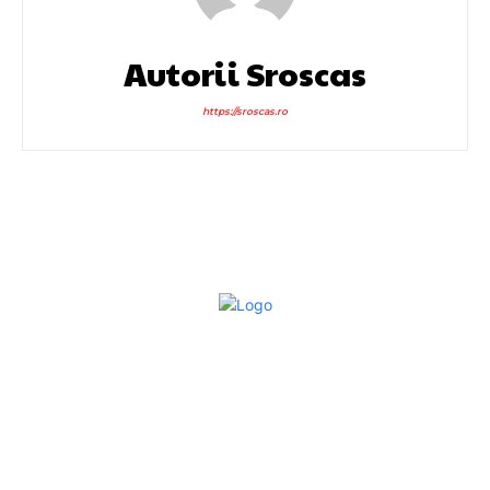
Autorii Sroscas
https://sroscas.ro
Bun venit la Sroscas.ro
Sroscas.ro un site de știri / blog de noutăți, dedicat
diseminării de informații și actualități. Acesta oferă articole,
reportaje și analize pe teme diverse, de la evenimente