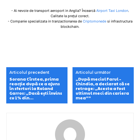
- Ai nevoie de transport aeroport in Anglia? Încearcă
Airport Taxi London
.
Calitate la prețul corect.
- Companie specializata in tranzactionarea de
Criptomonede
si infrastructura
blockchain.
Articolul precedent
Articolul următor
Sorana Cîrstea, prima
„După meciul Farul –
reacție după ce a ajuns
Chindia, a declarat că se
în sferturi la Roland
retrage: „Acesta a fost
Garros: „Dacă ești învins
ultimul meci din cariera
cu 1% din…
mea””