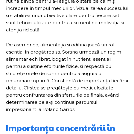
rutina zilnică pentru a-i asigura o stare de calm și
încredere în timpul meciurilor. Vizualizarea succesului
și stabilirea unor obiective clare pentru fiecare set
sunt tehnici utilizate pentru a-și menține motivația și
atenția ridicată.
De asemenea, alimentația și odihna joacă un rol
esențial în pregătirea sa. Sorana urmează un regim
alimentar echilibrat, bogat în nutrienți esențiali
pentru a susține eforturile fizice, și respectă cu
strictețe orele de somn pentru a asigura o
recuperare optimă. Conștientă de importanța fiecărui
detaliu, Cîrstea se pregătește cu meticulozitate
pentru confruntarea din sferturile de finală, având
determinarea de a-și continua parcursul
impresionant la Roland Garros.
Importanța concentrării în