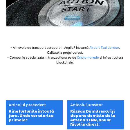
- Ai nevoie de transport aeroport in Anglia? Încearcă
Airport Taxi London
.
Calitate la prețul corect.
- Companie specializata in tranzactionarea de
Criptomonede
si infrastructura
blockchain.
Articolul precedent
Articolul următor
Vine furtunile în toată
Răzvan Dumitrescu își
țara. Unde vor ateriza
depune demisia de la
primele?
Antena 3 CNN, anunț
făcut în direct.