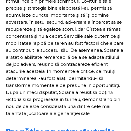
ritmul încă din primele schimburi. Loviturile sale
precise și strategia bine elaborată i-au permis să
acumuleze puncte importante și să își domine
adversara. În setul secund, adversara a încercat să se
recupereze și să egaleze scorul, dar Cîrstea a rămas
concentrată și nu a cedat. Serviciile sale puternice și
mobilitatea rapidă pe teren au fost factorii cheie care
au contribuit la succesul său. De asemenea, Sorana a
arătat o abilitate remarcabilă de a se adapta stilului
de joc advers, reușind să contracareze eficient
atacurile acesteia. În momentele critice, calmul și
determinarea i-au fost aliați, permițându-i să
transforme momentele de presiune în oportunități.
După un meci disputat, Sorana a reușit să obțină
victoria și să progreseze în turneu, demonstrând din
nou de ce este considerată una dintre cele mai
talentate jucătoare ale generației sale.