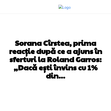
DIVERSE NOUTATI
Sorana Cîrstea, prima
reacție după ce a ajuns în
sferturi la Roland Garros:
„Dacă ești învins cu 1%
din…
Facebook
Twitter
Pinterest