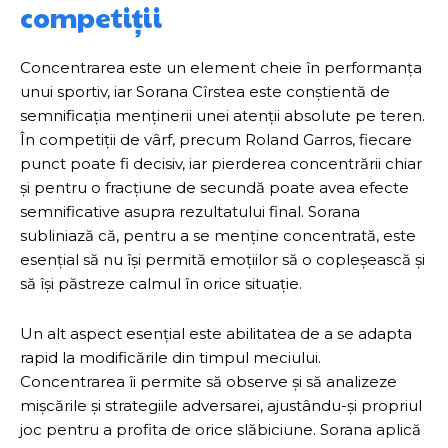
competiții
Concentrarea este un element cheie în performanța
unui sportiv, iar Sorana Cîrstea este conștientă de
semnificația menținerii unei atenții absolute pe teren.
În competiții de vârf, precum Roland Garros, fiecare
punct poate fi decisiv, iar pierderea concentrării chiar
și pentru o fracțiune de secundă poate avea efecte
semnificative asupra rezultatului final. Sorana
subliniază că, pentru a se menține concentrată, este
esențial să nu își permită emoțiilor să o copleșească și
să își păstreze calmul în orice situație.
Un alt aspect esențial este abilitatea de a se adapta
rapid la modificările din timpul meciului.
Concentrarea îi permite să observe și să analizeze
mișcările și strategiile adversarei, ajustându-și propriul
joc pentru a profita de orice slăbiciune. Sorana aplică