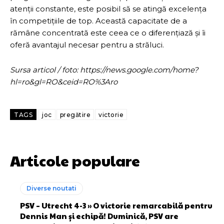
atenții constante, este posibil să se atingă excelența
în competițiile de top. Această capacitate de a
rămâne concentrată este ceea ce o diferențiază și îi
oferă avantajul necesar pentru a străluci.
Sursa articol / foto: https://news.google.com/home?
hl=ro&gl=RO&ceid=RO%3Aro
TAGS
joc
pregătire
victorie
Articole populare
Diverse noutati
PSV – Utrecht 4-3 » O victorie remarcabilă pentru
Dennis Man și echipă! Duminică, PSV are