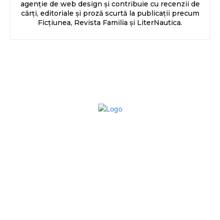
agenție de web design și contribuie cu recenzii de
cărți, editoriale și proză scurtă la publicații precum
Ficțiunea, Revista Familia și LiterNautica.
Bun venit la Sroscas.ro
Sroscas.ro un site de știri / blog de noutăți, dedicat
diseminării de informații și actualități. Acesta oferă articole,
reportaje și analize pe teme diverse, de la evenimente
curente la subiecte specifice de interes. Este un spațiu
digital pentru informare și educație. Contactati-ne oricand
la adresa: contact@sroscas.ro