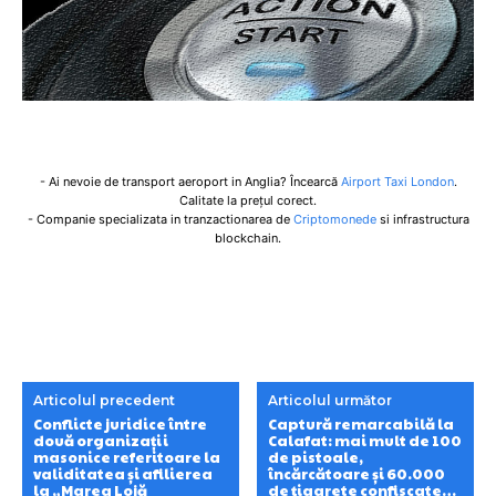
- Ai nevoie de transport aeroport in Anglia? Încearcă
Airport Taxi London
.
Calitate la prețul corect.
- Companie specializata in tranzactionarea de
Criptomonede
si infrastructura
blockchain.
Articolul precedent
Articolul următor
Conflicte juridice între
Captură remarcabilă la
două organizații
Calafat: mai mult de 100
masonice referitoare la
de pistoale,
validitatea și afilierea
încărcătoare și 60.000
la „Marea Lojă
de țigarete confiscate…