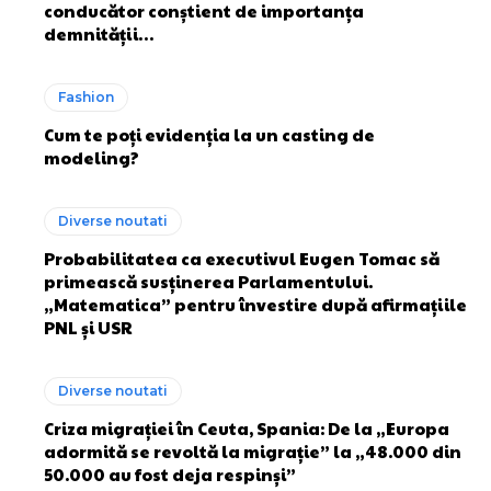
conducător conștient de importanța
demnității…
Fashion
Cum te poți evidenția la un casting de
modeling?
Diverse noutati
Probabilitatea ca executivul Eugen Tomac să
primească susținerea Parlamentului.
„Matematica” pentru învestire după afirmațiile
PNL și USR
Diverse noutati
Criza migrației în Ceuta, Spania: De la „Europa
adormită se revoltă la migrație” la „48.000 din
50.000 au fost deja respinși”