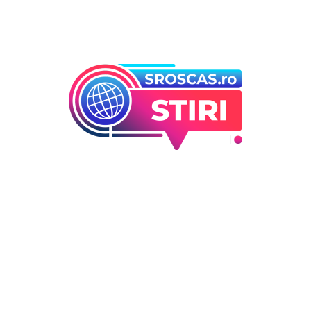
Bun venit la Sroscas.ro
Sroscas.ro un site de știri / blog de noutăți, dedicat
diseminării de informații și actualități. Acesta oferă articole,
reportaje și analize pe teme diverse, de la evenimente
curente la subiecte specifice de interes. Este un spațiu
digital pentru informare și educație. Contactati-ne oricand
la adresa: contact@sroscas.ro