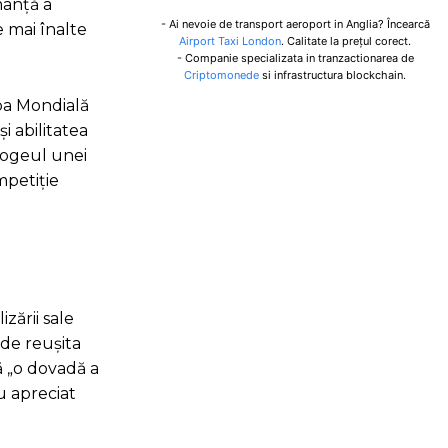
manță a
- Ai nevoie de transport aeroport in Anglia? Încearcă
e mai înalte
Airport Taxi London
. Calitate la prețul corect.
- Companie specializata in tranzactionarea de
Criptomonede
si infrastructura blockchain.
upa Mondială
i abilitatea
apogeul unei
mpetiție
zării sale
 de reușita
tă „o dovadă a
u apreciat