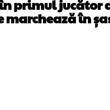
n primul jucător 
re marchează în ș
Facebook
Twitter
Pinterest