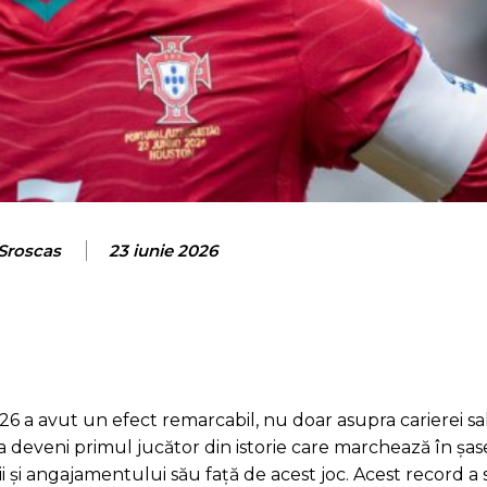
 Sroscas
23 iunie 2026
6 a avut un efect remarcabil, nu doar asupra carierei sale
 a deveni primul jucător din istorie care marchează în șa
i și angajamentului său față de acest joc. Acest record a s