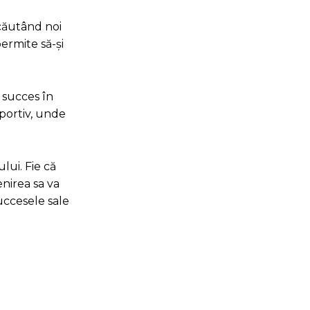
 căutând noi
permite să-și
 succes în
sportiv, unde
lui. Fie că
enirea sa va
succesele sale