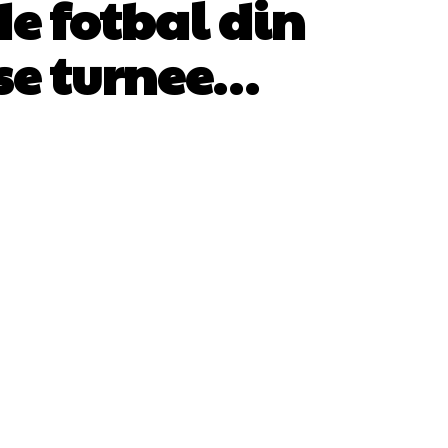
de fotbal din
ase turnee…
WhatsApp