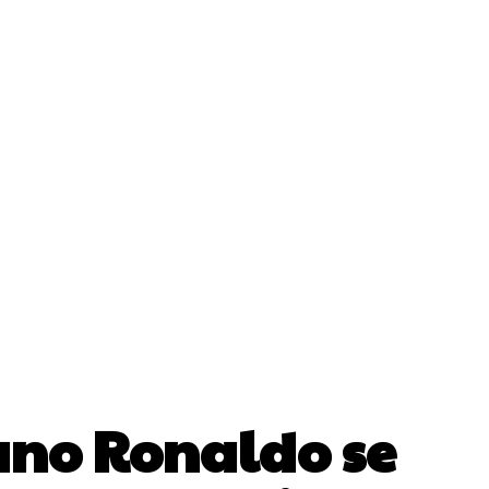
Cultura Si Entertainment
Diverse Noutati
ănătate / Hobby
Tech
iano Ronaldo se