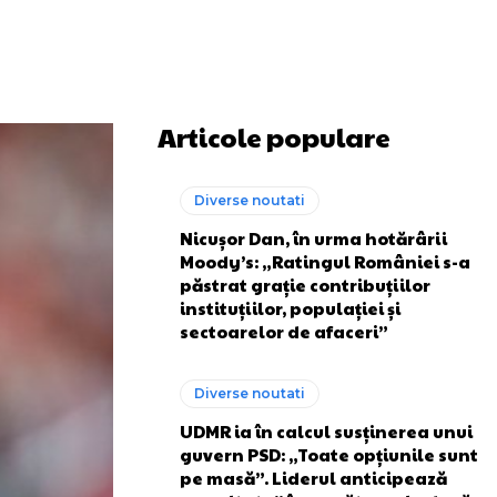
Articole populare
Diverse noutati
Nicușor Dan, în urma hotărârii
Moody’s: „Ratingul României s-a
păstrat grație contribuțiilor
instituțiilor, populației și
sectoarelor de afaceri”
Diverse noutati
UDMR ia în calcul susținerea unui
guvern PSD: „Toate opțiunile sunt
pe masă”. Liderul anticipează