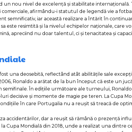
d un nou nivel de excelență și stabilitate internațională.
iei comerciale, afirmându-i statutul de legendă vie a fotba
 semnificativ, iar această realizare a întărit în continu
 sa este resimtită și la nivelul echipelor naționale, care v
nă, apreciind nu doar talentul, ci și tenacitatea și capac
ondiale
t una deosebită, reflectând atât abilitățile sale excepțio
006, Ronaldo a arătat de la bun început că este un jucăt
 semifinale. În edițiile următoare ale turneului, Ronaldo 
oluri decisive și momente de magie pe teren. La Cupa Mo
condițiile în care Portugalia nu a reușit să treacă de optim
za accidentărilor, dar a reușit să rămână o prezență infl
oc la Cupa Mondială din 2018, unde a realizat una dintre c