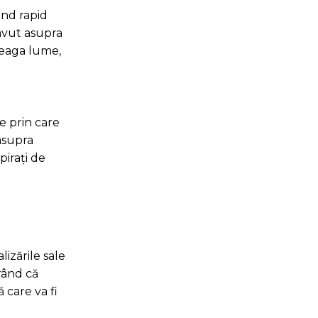
ind rapid
 avut asupra
treaga lume,
le prin care
 asupra
pirați de
lizările sale
rând că
 care va fi