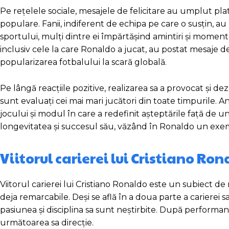
Pe rețelele sociale, mesajele de felicitare au umplut p
populare. Fanii, indiferent de echipa pe care o susțin, 
sportului, mulți dintre ei împărtășind amintiri și moment
inclusiv cele la care Ronaldo a jucat, au postat mesaje de
popularizarea fotbalului la scară globală.
Pe lângă reacțiile pozitive, realizarea sa a provocat și dezba
sunt evaluați cei mai mari jucători din toate timpurile. 
jocului și modul în care a redefinit așteptările față de un fo
longevitatea și succesul său, văzând în Ronaldo un exe
Viitorul carierei lui Cristiano Ro
Viitorul carierei lui Cristiano Ronaldo este un subiect de 
deja remarcabile. Deși se află în a doua parte a carierei 
pasiunea și disciplina sa sunt neștirbite. După performanț
următoarea sa direcție.