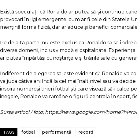
Există speculații că Ronaldo ar putea să-și continue carier
provocări în ligi emergente, cum ar fi cele din Statele Un
mențină forma fizică, dar ar aduce și beneficii comerciale c
Pe de altă parte, nu este exclus ca Ronaldo să se îndrept
diverse domenii, inclusiv modă și ospitalitate. Experienț
ar putea împărtăși cunoștințele și trăirile sale cu gene
Indiferent de alegerea sa, este evident că Ronaldo va con
va juca câțiva ani încă la cel mai înalt nivel sau va decid
inspira numeroși tineri fotbaliști care visează să-i calce p
inegale, Ronaldo va rămâne o figură centrală în sport, fie 
Sursa articol / foto: https://news.google.com/home?hl
fotbal
performanță
record
TAGS