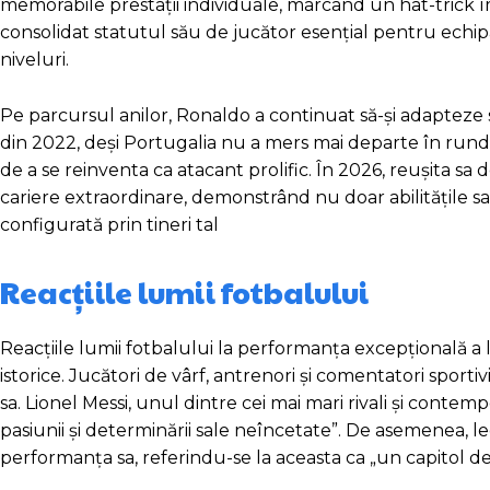
memorabile prestații individuale, marcând un hat-trick 
consolidat statutul său de jucător esențial pentru echipa 
niveluri.
Pe parcursul anilor, Ronaldo a continuat să-și adapteze s
din 2022, deși Portugalia nu a mers mai departe în runda
de a se reinventa ca atacant prolific. În 2026, reușita 
cariere extraordinare, demonstrând nu doar abilitățile sale
configurată prin tineri tal
Reacțiile lumii fotbalului
Reacțiile lumii fotbalului la performanța excepțională a l
istorice. Jucători de vârf, antrenori și comentatori sport
sa. Lionel Messi, unul dintre cei mai mari rivali și contem
pasiunii și determinării sale neîncetate”. De asemenea, 
performanța sa, referindu-se la aceasta ca „un capitol de a