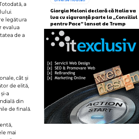
 Totodată, a
Giorgia Meloni declară că Italia va
lului.
lua cu siguranță parte la „Consiliul
are legătura
pentru Pace” lansat de Trump
or evalua
itatea de a
nale, cât și
or de elită,
și-a
ndială din
ile de finală.
uentă,
ele mai