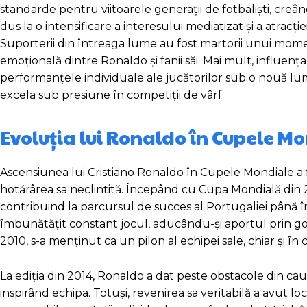
standarde pentru viitoarele generații de fotbaliști, creân
dus la o intensificare a interesului mediatizat și a atracț
Suporterii din întreaga lume au fost martorii unui moment
emoțională dintre Ronaldo și fanii săi. Mai mult, influența
performanțele individuale ale jucătorilor sub o nouă lumi
excela sub presiune în competiții de vârf.
Evoluția lui Ronaldo în Cupele M
Ascensiunea lui Cristiano Ronaldo în Cupele Mondiale a fos
hotărârea sa neclintită. Începând cu Cupa Mondială din 2
contribuind la parcursul de succes al Portugaliei până în
îmbunătățit constant jocul, aducându-și aportul prin g
2010, s-a menținut ca un pilon al echipei sale, chiar și în 
La ediția din 2014, Ronaldo a dat peste obstacole din cau
inspirând echipa. Totuși, revenirea sa veritabilă a avut l