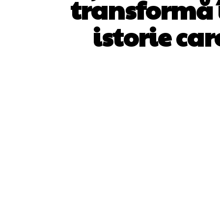
transformă î
istorie ca
ACȚIUNE