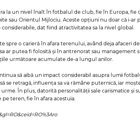
a la un nivel înalt în fotbalul de club, fie în Europa, fie
ite sau Orientul Mijlociu. Aceste opțiuni nu doar că i-ar 
onsiderabile, dat fiind atractivitatea sa la nivel global.
e spre o carieră în afara terenului, având deja afaceri de
a sa ar putea fi folosită și în antrenorat sau management 
rațiile următoare acumulate de-a lungul anilor.
tinua să aibă un impact considerabil asupra lumii fotbalu
e să se retragă, influența sa va rămâne puternică, iar moșt
e urme. În plus, datorită personalității sale carismatice și 
pe teren, fie în afara acestuia.
=ro&gl=RO&ceid=RO%3Aro