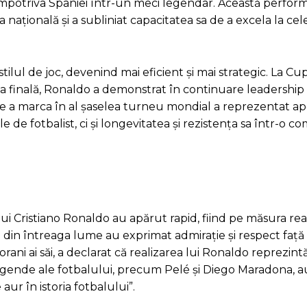
împotriva Spaniei într-un meci legendar. Această perfor
națională și a subliniat capacitatea sa de a excela la cel
tilul de joc, devenind mai eficient și mai strategic. La C
 finală, Ronaldo a demonstrat în continuare leadership ș
sa de a marca în al șaselea turneu mondial a reprezentat 
 de fotbalist, ci și longevitatea și rezistența sa într-o co
ui Cristiano Ronaldo au apărut rapid, fiind pe măsura reali
ivi din întreaga lume au exprimat admirație și respect față
porani ai săi, a declarat că realizarea lui Ronaldo reprezin
legende ale fotbalului, precum Pelé și Diego Maradona, a
ur în istoria fotbalului”.