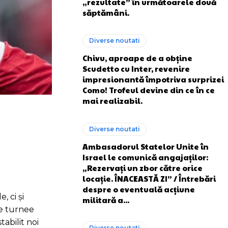
„rezultate” în următoarele două
săptămâni.
Diverse noutati
Chivu, aproape de a obține
Scudetto cu Inter, revenire
impresionantă împotriva surprizei
Como! Trofeul devine din ce în ce
mai realizabil.
Diverse noutati
Ambasadorul Statelor Unite în
Israel le comunică angajaților:
„Rezervați un zbor către orice
locație. ÎNACEASTĂ ZI” / Întrebări
despre o eventuală acțiune
, ci și
militară a...
se turnee
tabilit noi
Diverse noutati