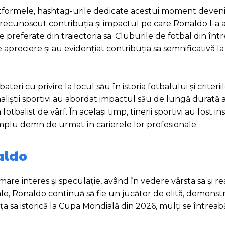
latformele, hashtag-urile dedicate acestui moment deven
au recunoscut contribuția și impactul pe care Ronaldo l-a
e preferate din traiectoria sa. Cluburile de fotbal din în
 apreciere și au evidențiat contribuția sa semnificativă la
teri cu privire la locul său în istoria fotbalului și criterii
Analiștii sportivi au abordat impactul său de lungă durată
tbalist de vârf. În același timp, tinerii sportivi au fost ins
mplu demn de urmat în carierele lor profesionale.
naldo
mare interes și speculație, având în vedere vârsta sa și rea
sale, Ronaldo continuă să fie un jucător de elită, demonst
a sa istorică la Cupa Mondială din 2026, mulți se întreabă