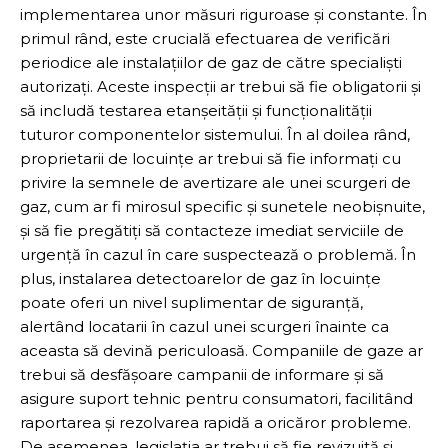
implementarea unor măsuri riguroase și constante. În
primul rând, este crucială efectuarea de verificări
periodice ale instalațiilor de gaz de către specialiști
autorizați. Aceste inspecții ar trebui să fie obligatorii și
să includă testarea etanșeității și funcționalității
tuturor componentelor sistemului. În al doilea rând,
proprietarii de locuințe ar trebui să fie informați cu
privire la semnele de avertizare ale unei scurgeri de
gaz, cum ar fi mirosul specific și sunetele neobișnuite,
și să fie pregătiți să contacteze imediat serviciile de
urgență în cazul în care suspectează o problemă. În
plus, instalarea detectoarelor de gaz în locuințe
poate oferi un nivel suplimentar de siguranță,
alertând locatarii în cazul unei scurgeri înainte ca
aceasta să devină periculoasă. Companiile de gaze ar
trebui să desfășoare campanii de informare și să
asigure suport tehnic pentru consumatori, facilitând
raportarea și rezolvarea rapidă a oricăror probleme.
De asemenea, legislația ar trebui să fie revizuită și