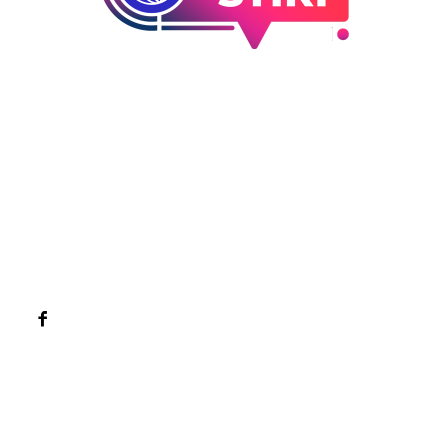
Bun venit la Sroscas.ro
Sroscas.ro un site de știri / blog de noutăți, dedicat
diseminării de informații și actualități. Acesta oferă articole,
reportaje și analize pe teme diverse, de la evenimente
curente la subiecte specifice de interes. Este un spațiu
digital pentru informare și educație. Contactati-ne oricand
la adresa: contact@sroscas.ro
Categorii
Afaceri si industrii