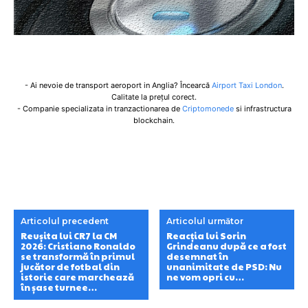
- Ai nevoie de transport aeroport in Anglia? Încearcă
Airport Taxi London
.
Calitate la prețul corect.
- Companie specializata in tranzactionarea de
Criptomonede
si infrastructura
blockchain.
Articolul precedent
Articolul următor
Reușita lui CR7 la CM
Reacția lui Sorin
2026: Cristiano Ronaldo
Grindeanu după ce a fost
se transformă în primul
desemnat în
jucător de fotbal din
unanimitate de PSD: Nu
istorie care marchează
ne vom opri cu…
în șase turnee…