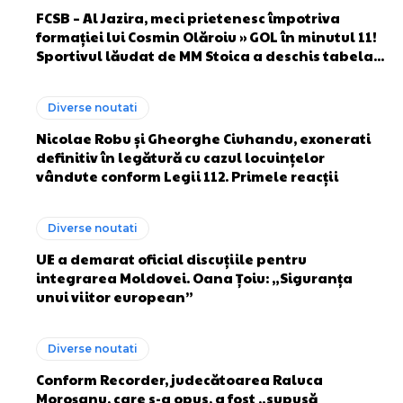
FCSB – Al Jazira, meci prietenesc împotriva
formației lui Cosmin Olăroiu » GOL în minutul 11!
Sportivul lăudat de MM Stoica a deschis tabela...
Diverse noutati
Nicolae Robu și Gheorghe Ciuhandu, exonerati
definitiv în legătură cu cazul locuințelor
vândute conform Legii 112. Primele reacții
Diverse noutati
UE a demarat oficial discuțiile pentru
integrarea Moldovei. Oana Țoiu: „Siguranța
unui viitor european”
Diverse noutati
Conform Recorder, judecătoarea Raluca
Moroșanu, care s-a opus, a fost „supusă