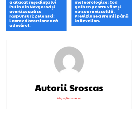
a atacat reședința lui
meteorologice: Cod
Putin din Novgorod și
galben pentru vânt și
avertizează cu
ninsoare viscolită.
răspunsuri; Zelenski:
Previziunea vremii până
Lavrov distorsionează
la Revelion.
adevărul.
Autorii Sroscas
https://sroscas.ro