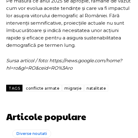
Pe măsură ce anul 2025 se apropie, rămâne de văzut
cum vor evolua aceste tendințe și care va fi impactul
lor asupra viitorului demografic al României. Fără
intervenții semnificative, proiecțiile actuale nu sunt
îmbucurătoare și indică necesitatea unor acțiuni
rapide și eficace pentru a asigura sustenabilitatea
demografică pe termen lung.
Sursa articol / foto: https://news.google.com/home?
hl=ro&gl=RO&ceid=RO%3Aro
TAGS
conflicte armate
migrație
natalitate
Articole populare
Diverse noutati