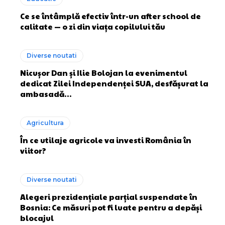
Ce se întâmplă efectiv într-un after school de
calitate — o zi din viața copilului tău
Diverse noutati
Nicușor Dan și Ilie Bolojan la evenimentul
dedicat Zilei Independenței SUA, desfășurat la
ambasadă…
Agricultura
În ce utilaje agricole va investi România în
viitor?
Diverse noutati
Alegeri prezidențiale parțial suspendate în
Bosnia: Ce măsuri pot fi luate pentru a depăși
blocajul