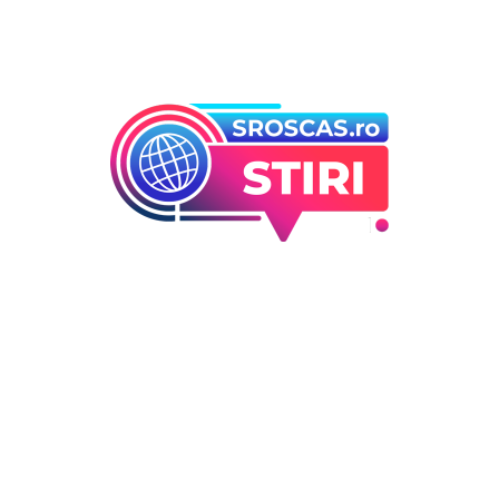
Bun venit la Sroscas.ro
Sroscas.ro un site de știri / blog de noutăți, dedicat
diseminării de informații și actualități. Acesta oferă articole,
reportaje și analize pe teme diverse, de la evenimente
curente la subiecte specifice de interes. Este un spațiu
digital pentru informare și educație. Contactati-ne oricand
la adresa: contact@sroscas.ro