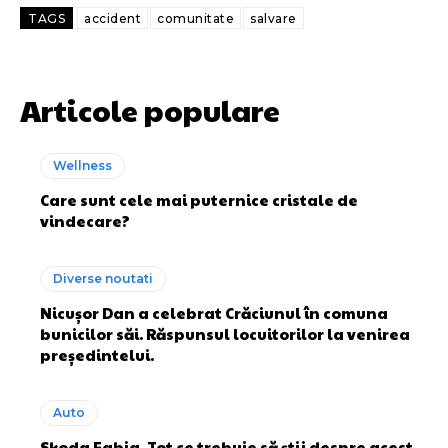
TAGS
accident
comunitate
salvare
Articole populare
Wellness
Care sunt cele mai puternice cristale de
vindecare?
Diverse noutati
Nicușor Dan a celebrat Crăciunul în comuna
bunicilor săi. Răspunsul locuitorilor la venirea
președintelui.
Auto
Skoda Fabia. Tot ce trebuie să știi despre acest