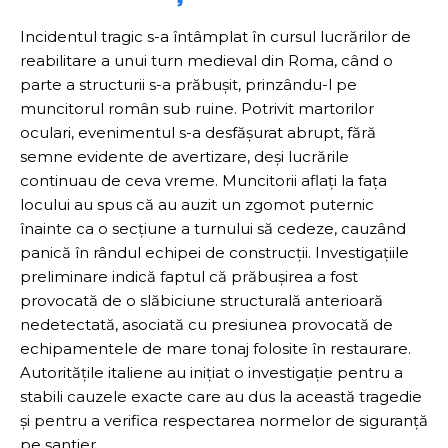
Incidentul tragic s-a întâmplat în cursul lucrărilor de
reabilitare a unui turn medieval din Roma, când o
parte a structurii s-a prăbușit, prinzându-l pe
muncitorul român sub ruine. Potrivit martorilor
oculari, evenimentul s-a desfășurat abrupt, fără
semne evidente de avertizare, deși lucrările
continuau de ceva vreme. Muncitorii aflați la fața
locului au spus că au auzit un zgomot puternic
înainte ca o secțiune a turnului să cedeze, cauzând
panică în rândul echipei de construcții. Investigațiile
preliminare indică faptul că prăbușirea a fost
provocată de o slăbiciune structurală anterioară
nedetectată, asociată cu presiunea provocată de
echipamentele de mare tonaj folosite în restaurare.
Autoritățile italiene au inițiat o investigație pentru a
stabili cauzele exacte care au dus la această tragedie
și pentru a verifica respectarea normelor de siguranță
pe șantier.