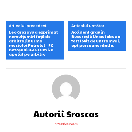
Articolul precedent
Articolul următor
Leo Grozavu a exprimat
Accident grav în
nemulțumiri față de
București: Un autobuz a
arbitraj în urma
fost lovit de un tramvai,
meciului Petrolul – FC
opt persoane rănite.
Botoșani 0-0. Cum l-a
apelat pe arbitru
Autorii Sroscas
https://sroscas.ro