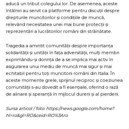
aducă un tribut colegului lor. De asemenea, aceste
întâlniri au servit ca platforme pentru discuții despre
drepturile muncitorilor și condițiile de muncă,
relevând necesitatea unei mai bune protecții și
reprezentări a lucrătorilor români din străinătate.
Tragedia a amintit comunității despre importanța
solidarității și unității în fața adversității, mulți membri
exprimându-și dorința de a se implica mai activ în
asigurarea unui mediu de muncă mai sigur și mai
echitabil pentru toți muncitorii români din Italia. În
aceste momente grele, sprijinul reciproc și coeziunea
comunității s-au dovedit a fi esențiale, oferind o rază
de alinare și speranță în mijlocul durerii și al pierderii.
Sursa articol / foto: https://news.google.com/home?
hl=ro&gl=RO&ceid=RO%3Aro