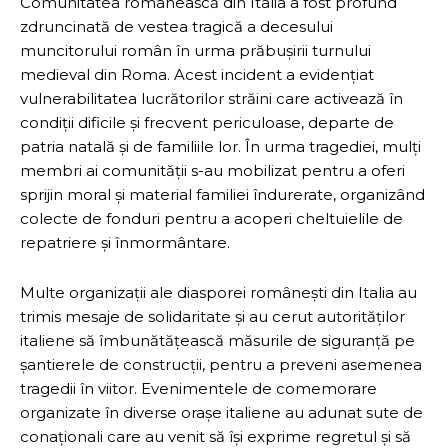
Comunitatea românească din Italia a fost profund
zdruncinată de vestea tragică a decesului
muncitorului român în urma prăbușirii turnului
medieval din Roma. Acest incident a evidențiat
vulnerabilitatea lucrătorilor străini care activează în
condiții dificile și frecvent periculoase, departe de
patria natală și de familiile lor. În urma tragediei, mulți
membri ai comunității s-au mobilizat pentru a oferi
sprijin moral și material familiei îndurerate, organizând
colecte de fonduri pentru a acoperi cheltuielile de
repatriere și înmormântare.
Multe organizații ale diasporei românești din Italia au
trimis mesaje de solidaritate și au cerut autorităților
italiene să îmbunătățească măsurile de siguranță pe
șantierele de construcții, pentru a preveni asemenea
tragedii în viitor. Evenimentele de comemorare
organizate în diverse orașe italiene au adunat sute de
conaționali care au venit să își exprime regretul și să