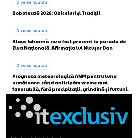
Diverse noutati
Bobotează 2026: Obiceiuri și Tradiții
Diverse noutati
Klaus Iohannis nu a fost prezent la parada de
Ziua Națională. Afirmația lui Nicușor Dan
Diverse noutati
Prognoza meteorologică ANM pentru luna
următoare: când anticipăm vreme mai
favorabilă, fără precipitații, grindină și furtuni.