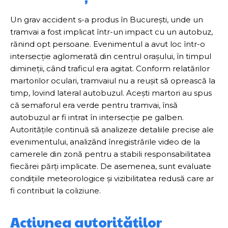
Un grav accident s-a produs în București, unde un
tramvai a fost implicat într-un impact cu un autobuz,
rănind opt persoane. Evenimentul a avut loc într-o
intersecție aglomerată din centrul orașului, în timpul
dimineții, când traficul era agitat. Conform relatărilor
martorilor oculari, tramvaiul nu a reușit să oprească la
timp, lovind lateral autobuzul. Acești martori au spus
că semaforul era verde pentru tramvai, însă
autobuzul ar fi intrat în intersecție pe galben.
Autoritățile continuă să analizeze detaliile precise ale
evenimentului, analizând înregistrările video de la
camerele din zonă pentru a stabili responsabilitatea
fiecărei părți implicate. De asemenea, sunt evaluate
condițiile meteorologice și vizibilitatea redusă care ar
fi contribuit la coliziune.
Acțiunea autorităților