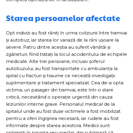
Starea persoanelor afectate
Opt indivizi au fost răniți în urma coliziunii între tramvai
și autobuz, iar starea lor variază de la răni ușoare la
severe. Patru dintre aceștia au suferit vânătăi și
zgârieturi, fiind tratați la locul accidentului de echipele
medicale. Alte trei persoane, inclusiv șoferul
autobuzului, au fost transportate cu ambulanța la
spital cu fracturi și traume ce necesită investigații
suplimentare și tratament specializat. Cea de-a opta
victima, un pasager din tramvai, este într-o stare
critică, necesitând o operație urgentă din cauza
leziunilor interne grave. Personalul medical de la
spitalul unde au fost duse victimele a fost mobilizat
pentru a oferi îngrijirea necesară, iar rudele au fost
informate despre starea acestora. Medicii sunt
optimiști în privința recuperării, dar subliniază că