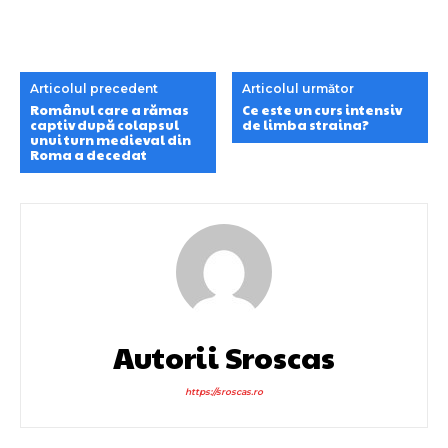
Articolul precedent
Articolul următor
Românul care a rămas
Ce este un curs intensiv
captiv după colapsul
de limba straina?
unui turn medieval din
Roma a decedat
Autorii Sroscas
https://sroscas.ro