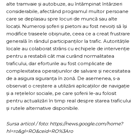
alte tramvaie și autobuze, au întâmpinat întârzieri
considerabile, afectând programul multor persoane
care se deplasau spre locuri de muncă sau alte
locații. Numeroși șoferi și pietoni au fost nevoiți să își
modifice traseele obișnuite, ceea ce a creat frustrare
generală în rândul participanților la trafic. Autoritățile
locale au colaborat strâns cu echipele de intervenție
pentru a restabili cât mai curând normalitatea
traficului, dar eforturile au fost complicate de
complexitatea operațiunilor de salvare și necesitatea
de a asigura siguranța în zonă. De asemenea, s-a
observat o creștere a utilizării aplicațiilor de navigație
și a rețelelor sociale, pe care șoferii le-au folosit
pentru actualizări în timp real despre starea traficului
și rutele alternative disponibile.
Sursa articol / foto: https://news.google.com/home?
hl=ro&gl=RO&ceid=RO%3Aro