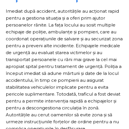
Imediat după accident, autoritățile au acționat rapid
pentru a gestiona situația și a oferi prim ajutor
persoanelor rănite. La fața locului au sosit multiple
echipaje de poliție, ambulanțe și pompieri, care au
coordonat operațiunile de salvare și au securizat zona
pentru a preveni alte incidente. Echipajele medicale
de urgență au evaluat starea victimelor și au
transportat persoanele cu răni mai grave la cel mai
apropiat spital pentru tratament de urgență. Poliția a
început imediat să adune mărturii și date de la locul
accidentului, în timp ce pompierii au asigurat
stabilitatea vehiculelor implicate pentru a evita
pericole suplimentare. Totodată, traficul a fost deviat
pentru a permite intervenția rapidă a echipajelor și
pentru a descongestiona circulația în zonă.
Autoritățile au cerut oamenilor să evite zona și să
urmeze instrucțiunile forțelor de ordine pentru a nu
complica operațiunile în desfășurare.