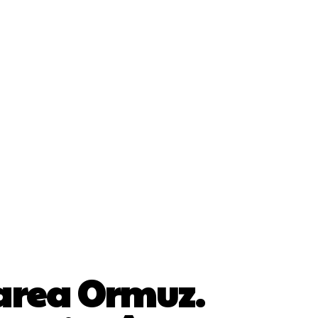
Cultura Si Entertainment
Diverse Noutati
ănătate / Hobby
Tech
area Ormuz.