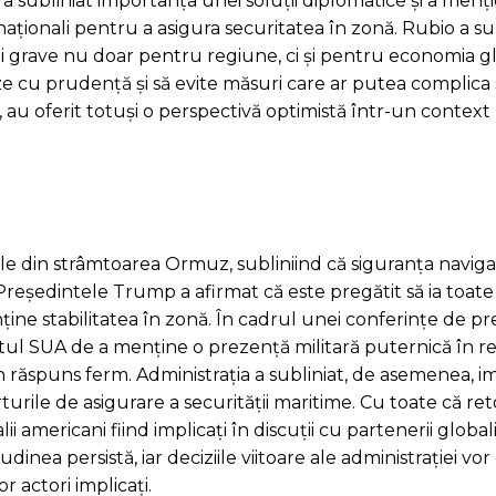
a subliniat importanța unei soluții diplomatice și a menț
naționali pentru a asigura securitatea în zonă. Rubio a su
i grave nu doar pentru regiune, ci și pentru economia gl
e cu prudență și să evite măsuri care ar putea complica s
m, au oferit totuși o perspectivă optimistă într-un contex
e din strâmtoarea Ormuz, subliniind că siguranța naviga
 Președintele Trump a afirmat că este pregătit să ia toat
ine stabilitatea în zonă. În cadrul unei conferințe de pr
tul SUA de a menține o prezență militară puternică în r
un răspuns ferm. Administrația a subliniat, de asemenea, 
turile de asigurare a securității maritime. Cu toate că ret
ii americani fiind implicați în discuții cu partenerii globa
udinea persistă, iar deciziile viitoare ale administrației vo
r actori implicați.