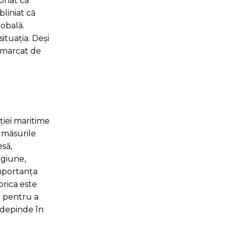
ionat că
bliniat că
obală.
ituația. Deși
t marcat de
ției maritime
e măsurile
esă,
egiune,
importanța
orica este
li pentru a
r depinde în