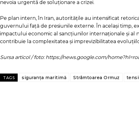
nevoia urgentă de soluționare a crizei.
Pe plan intern, în Iran, autoritățile au intensificat retoric
guvernului față de presiunile externe. În același timp, ex
impactului economic al sancțiunilor internaționale și al 
contribuie la complexitatea și imprevizibilitatea evoluțiilo
Sursa articol / foto: https://news.google.com/home?hl
siguranța maritimă
Strâmtoarea Ormuz
tensi
TAGS