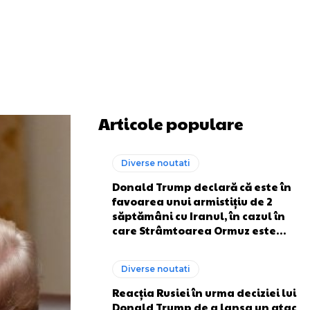
Articole populare
Diverse noutati
Donald Trump declară că este în
favoarea unui armistițiu de 2
săptămâni cu Iranul, în cazul în
care Strâmtoarea Ormuz este…
Diverse noutati
Reacția Rusiei în urma deciziei lui
Donald Trump de a lansa un atac