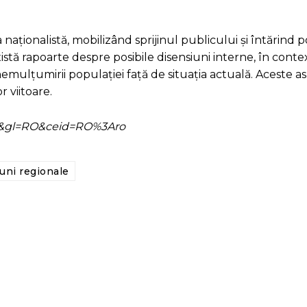
a naționalistă, mobilizând sprijinul publicului și întărind p
istă rapoarte despre posibile disensiuni interne, în conte
nemulțumirii populației față de situația actuală. Aceste a
r viitoare.
=ro&gl=RO&ceid=RO%3Aro
uni regionale