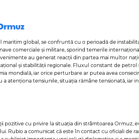
 Ormuz
ritim global, se confruntă cu o perioadă de instabilita
 nave comerciale și militare, sporind temerile internațion
 evenimente au generat reacții din partea mai multor nați
ional și stabilității regionale. Fluxul constant de petrol ș
mia mondială, iar orice perturbare ar putea avea conseci
 a atenționa tensiunile, situația rămâne tensionată, iar i
 pozitive cu privire la situația din strâmtoarea Ormuz, e
i. Rubio a comunicat că este în contact cu oficiali de ran