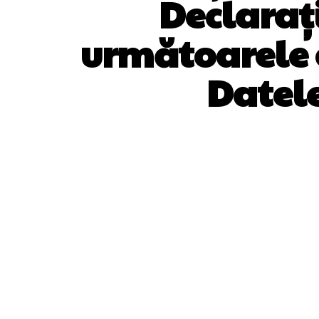
Declarați
următoarele 
Datel
ACȚIUNE