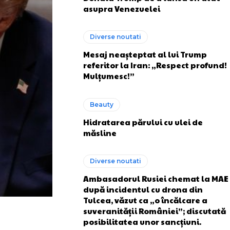
asupra Venezuelei
Diverse noutati
Mesaj neașteptat al lui Trump
referitor la Iran: „Respect profund!
Mulțumesc!”
Beauty
Hidratarea părului cu ulei de
măsline
Diverse noutati
Ambasadorul Rusiei chemat la MAE
după incidentul cu drona din
Tulcea, văzut ca „o încălcare a
suveranității României”; discutată
posibilitatea unor sancțiuni.