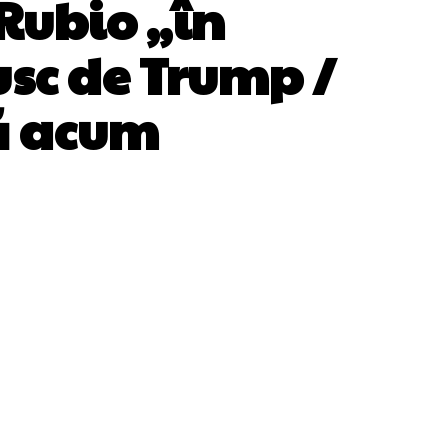
 Rubio „în
sc de Trump /
ă acum
WhatsApp