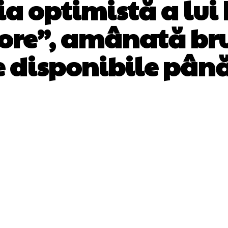
a optimistă a lui
ore”, amânată bru
e disponibile pân
Facebook
Twitter
Pinterest