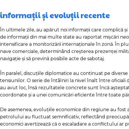
informații și evoluții recente
În ultimele zile, au apărut noi informații care complică 
de informații din mai multe state au raportat mișcări neo
intensificare a monitorizării internaționale în zonă. În p
nave comerciale, determinând creșterea prezenței milita
navigație și să prevină posibile acte de sabotaj.
În paralel, discuțiile diplomatice au continuat pe diverse
tensiunilor. O serie de întâlniri la nivel înalt între ofici
au avut loc, însă rezultatele concrete sunt încă așteptat
coordonate și a unei comunicări eficiente între toate părț
De asemenea, evoluțiile economice din regiune au fost af
petrolului au fluctuat semnificativ, reflectând preocupăril
economici avertizează că o escaladare a conflictului ar 