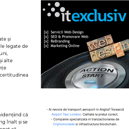
te și
ale legate de
uni,
i alte
nțe
ncertitudinea
- Ai nevoie de transport aeroport in Anglia? Încearcă
vidențiind că
Airport Taxi London
. Calitate la prețul corect.
- Companie specializata in tranzactionarea de
g înalt și se
Criptomonede
si infrastructura blockchain.