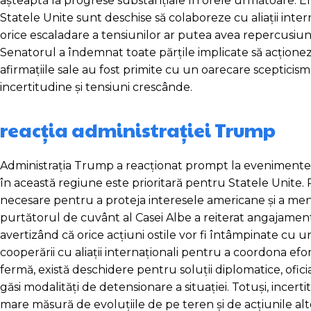
așteaptă la progrese substanțiale în orele următoare. El 
Statele Unite sunt deschise să colaboreze cu aliații inter
orice escaladare a tensiunilor ar putea avea repercusiun
Senatorul a îndemnat toate părțile implicate să acționez
afirmațiile sale au fost primite cu un oarecare scepticis
incertitudine și tensiuni crescânde.
reacția administrației Trump
Administrația Trump a reacționat prompt la evenimentel
în această regiune este prioritară pentru Statele Unite.
necesare pentru a proteja interesele americane și a menț
purtătorul de cuvânt al Casei Albe a reiterat angajamen
avertizând că orice acțiuni ostile vor fi întâmpinate cu 
cooperării cu aliații internaționali pentru a coordona efor
fermă, există deschidere pentru soluții diplomatice, oficial
găsi modalități de detensionare a situației. Totuși, incertit
mare măsură de evoluțiile de pe teren și de acțiunile alto