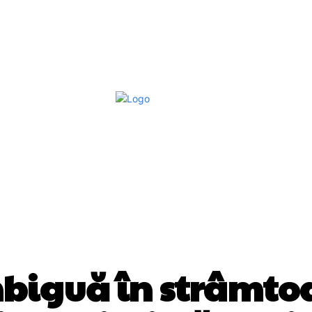
Afaceri Si Industrii
Home & Deco
S
DIVERSE NOUTATI
mbiguă în strâmto