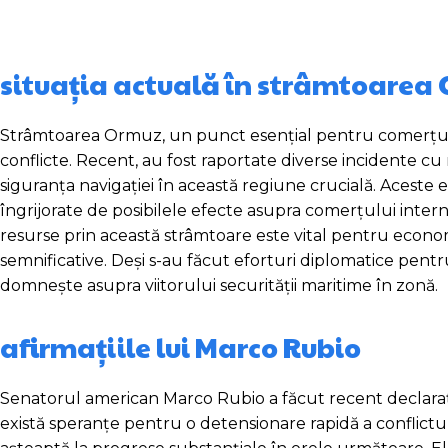
situația actuală în strâmtoarea
Strâmtoarea Ormuz, un punct esențial pentru comerțul ma
conflicte. Recent, au fost raportate diverse incidente cu
siguranța navigației în această regiune crucială. Aceste
îngrijorate de posibilele efecte asupra comerțului internaț
resurse prin această strâmtoare este vital pentru econo
semnificative. Deși s-au făcut eforturi diplomatice pentru
domnește asupra viitorului securității maritime în zonă.
afirmațiile lui Marco Rubio
Senatorul american Marco Rubio a făcut recent declarații
există speranțe pentru o detensionare rapidă a conflictulu