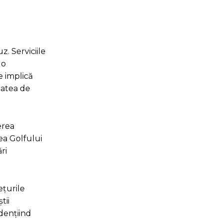
. Serviciile
 o
e implică
tatea de
erea
nea Golfului
ri
ețurile
tii
dențiind