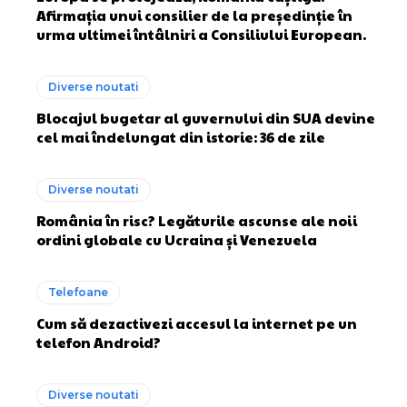
Afirmația unui consilier de la președinție în
urma ultimei întâlniri a Consiliului European.
Diverse noutati
Blocajul bugetar al guvernului din SUA devine
cel mai îndelungat din istorie: 36 de zile
Diverse noutati
România în risc? Legăturile ascunse ale noii
ordini globale cu Ucraina și Venezuela
Telefoane
Cum să dezactivezi accesul la internet pe un
telefon Android?
Diverse noutati