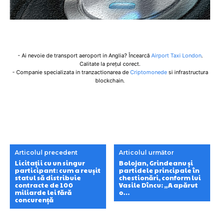
- Ai nevoie de transport aeroport in Anglia? Încearcă
Airport Taxi London
.
Calitate la prețul corect.
- Companie specializata in tranzactionarea de
Criptomonede
si infrastructura
blockchain.
Articolul precedent
Articolul următor
Licitații cu un singur
Bolojan, Grindeanu și
participant: cum a reușit
partidele principale în
statul să distribuie
chestionări, conform lui
contracte de 100
Vasile Dîncu: „A apărut
miliarde lei fără
o…
concurență