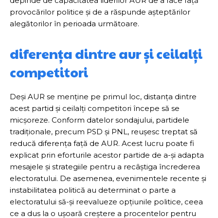
depinde de capacitatea liderilor AUR de a face față
provocărilor politice și de a răspunde așteptărilor
alegătorilor în perioada următoare.
diferența dintre aur și ceilalți
competitori
Deși AUR se menține pe primul loc, distanța dintre
acest partid și ceilalți competitori începe să se
micșoreze. Conform datelor sondajului, partidele
tradiționale, precum PSD și PNL, reușesc treptat să
reducă diferența față de AUR. Acest lucru poate fi
explicat prin eforturile acestor partide de a-și adapta
mesajele și strategiile pentru a recâștiga încrederea
electoratului. De asemenea, evenimentele recente și
instabilitatea politică au determinat o parte a
electoratului să-și reevalueze opțiunile politice, ceea
ce a dus la o ușoară creștere a procentelor pentru