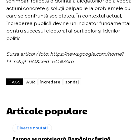
schimbări reflectă o dorință a alegătorilor de a vedea
acțiuni concrete și soluții palpabile la problemele cu
care se confruntă societatea. În contextul actual,
încrederea publică devine un indicator fundamental
pentru succesul electoral al partidelor și liderilor
politici.
Sursa articol / foto: https://news.google.com/home?
hl=ro&gl=RO&ceid=RO%3Aro
TAGS
AUR
încredere
sondaj
Articole populare
Diverse noutati
Europa se protejează, România câștigă.