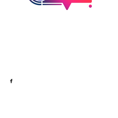
Bun venit la Sroscas.ro
Sroscas.ro un site de știri / blog de noutăți, dedicat
diseminării de informații și actualități. Acesta oferă articole,
reportaje și analize pe teme diverse, de la evenimente
curente la subiecte specifice de interes. Este un spațiu
digital pentru informare și educație. Contactati-ne oricand
la adresa: contact@sroscas.ro
Categorii
Afaceri si industrii
Cultura si Entertainment