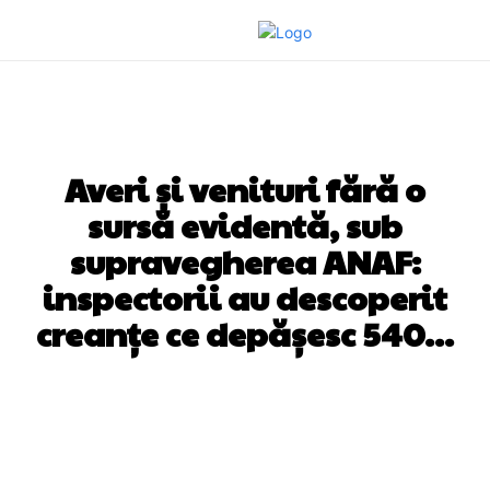
DIVERSE NOUTATI
Averi și venituri fără o
sursă evidentă, sub
supravegherea ANAF:
inspectorii au descoperit
creanțe ce depășesc 540…
Facebook
Twitter
Pinterest