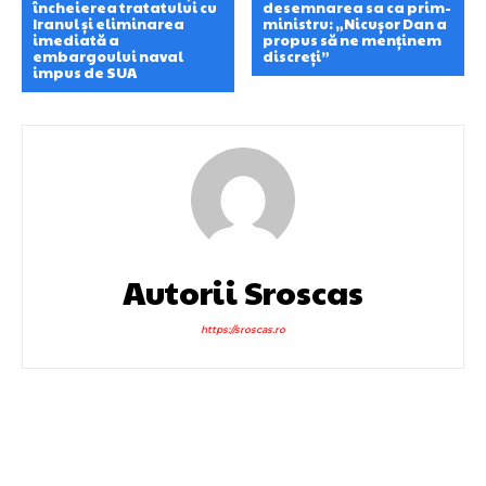
încheierea tratatului cu
desemnarea sa ca prim-
Iranul și eliminarea
ministru: „Nicușor Dan a
imediată a
propus să ne menținem
embargoului naval
discreți”
impus de SUA
Autorii Sroscas
https://sroscas.ro