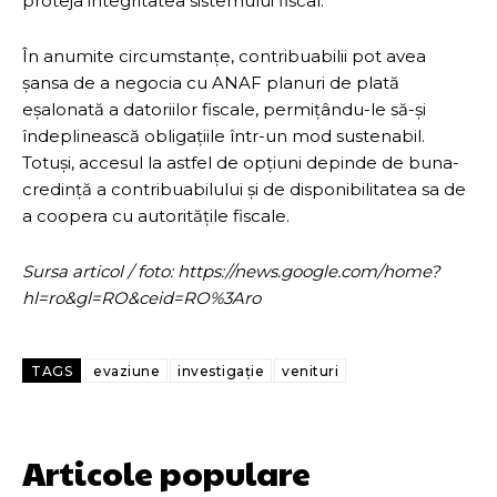
proteja integritatea sistemului fiscal.
În anumite circumstanțe, contribuabilii pot avea
șansa de a negocia cu ANAF planuri de plată
eșalonată a datoriilor fiscale, permițându-le să-și
îndeplinească obligațiile într-un mod sustenabil.
Totuși, accesul la astfel de opțiuni depinde de buna-
credință a contribuabilului și de disponibilitatea sa de
a coopera cu autoritățile fiscale.
Sursa articol / foto: https://news.google.com/home?
hl=ro&gl=RO&ceid=RO%3Aro
TAGS
evaziune
investigație
venituri
Articole populare