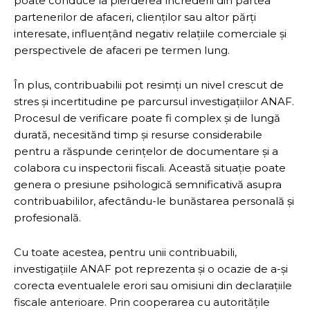
poate conduce la pierderea încrederii din partea
partenerilor de afaceri, clienților sau altor părți
interesate, influențând negativ relațiile comerciale și
perspectivele de afaceri pe termen lung.
În plus, contribuabilii pot resimți un nivel crescut de
stres și incertitudine pe parcursul investigațiilor ANAF.
Procesul de verificare poate fi complex și de lungă
durată, necesitănd timp și resurse considerabile
pentru a răspunde cerințelor de documentare și a
colabora cu inspectorii fiscali. Această situație poate
genera o presiune psihologică semnificativă asupra
contribuabililor, afectându-le bunăstarea personală și
profesională.
Cu toate acestea, pentru unii contribuabili,
investigațiile ANAF pot reprezenta și o ocazie de a-și
corecta eventualele erori sau omisiuni din declarațiile
fiscale anterioare. Prin cooperarea cu autoritățile