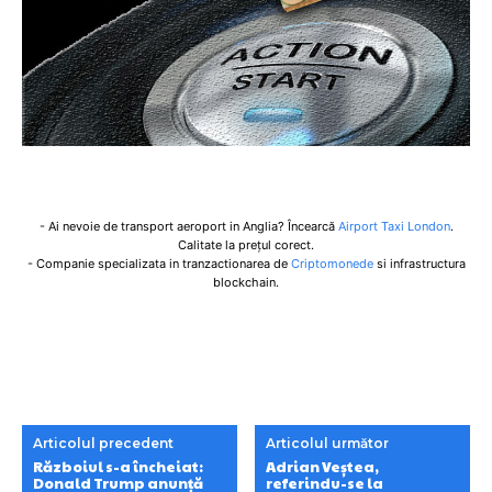
- Ai nevoie de transport aeroport in Anglia? Încearcă
Airport Taxi London
.
Calitate la prețul corect.
- Companie specializata in tranzactionarea de
Criptomonede
si infrastructura
blockchain.
Articolul precedent
Articolul următor
Războiul s-a încheiat:
Adrian Veștea,
Donald Trump anunță
referindu-se la