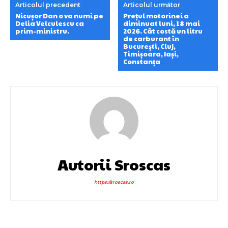
Articolul precedent
Articolul următor
Nicușor Dan o va numi pe
Prețul motorinei a
Delia Velculescu ca
diminuat luni, 18 mai
prim-ministru.
2026. Cât costă un litru
de carburant în
București, Cluj,
Timișoara, Iași,
Constanța
Autorii Sroscas
https://sroscas.ro