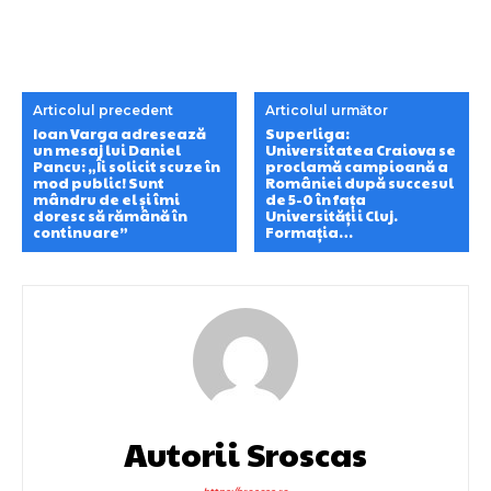
Articolul precedent
Articolul următor
Ioan Varga adresează
Superliga:
un mesaj lui Daniel
Universitatea Craiova se
Pancu: „Îi solicit scuze în
proclamă campioană a
mod public! Sunt
României după succesul
mândru de el și îmi
de 5-0 în fața
doresc să rămână în
Universității Cluj.
continuare”
Formația…
Autorii Sroscas