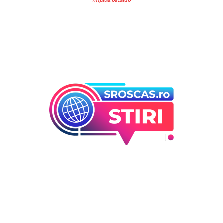
https://sroscas.ro
Bun venit la Sroscas.ro
Sroscas.ro un site de știri / blog de noutăți, dedicat
diseminării de informații și actualități. Acesta oferă articole,
reportaje și analize pe teme diverse, de la evenimente