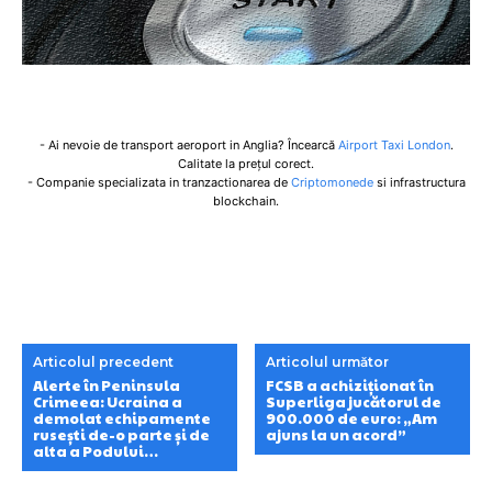
- Ai nevoie de transport aeroport in Anglia? Încearcă
Airport Taxi London
.
Calitate la prețul corect.
- Companie specializata in tranzactionarea de
Criptomonede
si infrastructura
blockchain.
Articolul precedent
Articolul următor
Alerte în Peninsula
FCSB a achiziționat în
Crimeea: Ucraina a
Superliga jucătorul de
demolat echipamente
900.000 de euro: „Am
rusești de-o parte și de
ajuns la un acord”
alta a Podului…