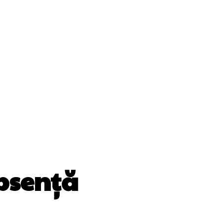
Cultura Si Entertainment
Diverse Noutati
ănătate / Hobby
Tech
bsență