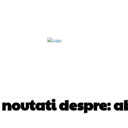
Afaceri Si Industrii
Home & Deco
S
si noutati despre:
a