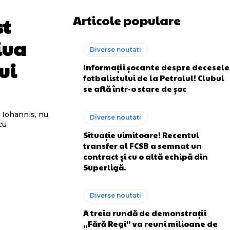
Articole populare
st
iua
Diverse noutati
ui
Informații șocante despre decesele
fotbalistului de la Petrolul! Clubul
se află într-o stare de șoc
 Iohannis, nu
Diverse noutati
cu
Situație uimitoare! Recentul
transfer al FCSB a semnat un
contract și cu o altă echipă din
Superligă.
Diverse noutati
A treia rundă de demonstrații
„Fără Regi” va reuni milioane de