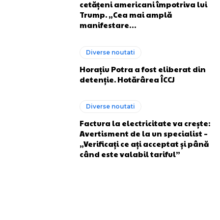
cetățeni americani împotriva lui
Trump. „Cea mai amplă
manifestare…
Diverse noutati
Horațiu Potra a fost eliberat din
detenție. Hotărârea ÎCCJ
Diverse noutati
Factura la electricitate va crește:
Avertisment de la un specialist –
„Verificați ce ați acceptat și până
când este valabil tariful”