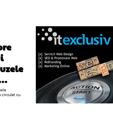
pre
i
uzele
m…
mele
 circulat cu