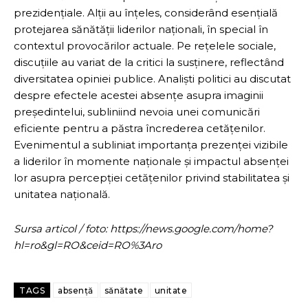
prezidențiale. Alții au înțeles, considerând esențială
protejarea sănătății liderilor naționali, în special în
contextul provocărilor actuale. Pe rețelele sociale,
discuțiile au variat de la critici la susținere, reflectând
diversitatea opiniei publice. Analiști politici au discutat
despre efectele acestei absențe asupra imaginii
președintelui, subliniind nevoia unei comunicări
eficiente pentru a păstra încrederea cetățenilor.
Evenimentul a subliniat importanța prezenței vizibile
a liderilor în momente naționale și impactul absenței
lor asupra percepției cetățenilor privind stabilitatea și
unitatea națională.
Sursa articol / foto: https://news.google.com/home?
hl=ro&gl=RO&ceid=RO%3Aro
TAGS
absență
sănătate
unitate