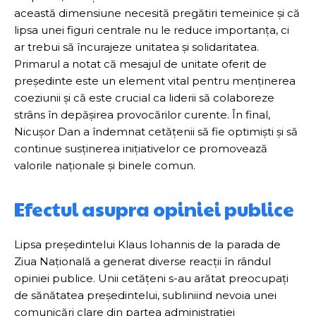
această dimensiune necesită pregătiri temeinice și că
lipsa unei figuri centrale nu le reduce importanța, ci
ar trebui să încurajeze unitatea și solidaritatea.
Primarul a notat că mesajul de unitate oferit de
președinte este un element vital pentru menținerea
coeziunii și că este crucial ca liderii să colaboreze
strâns în depășirea provocărilor curente. În final,
Nicușor Dan a îndemnat cetățenii să fie optimiști și să
continue susținerea inițiativelor ce promovează
valorile naționale și binele comun.
Efectul asupra opiniei publice
Lipsa președintelui Klaus Iohannis de la parada de
Ziua Națională a generat diverse reacții în rândul
opiniei publice. Unii cetățeni s-au arătat preocupați
de sănătatea președintelui, subliniind nevoia unei
comunicări clare din partea administrației