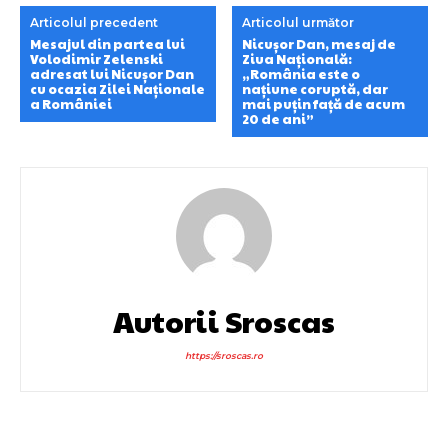
Articolul precedent
Articolul următor
Mesajul din partea lui
Nicușor Dan, mesaj de
Volodimir Zelenski
Ziua Națională:
adresat lui Nicușor Dan
„România este o
cu ocazia Zilei Naționale
națiune coruptă, dar
a României
mai puțin față de acum
20 de ani”
Autorii Sroscas
https://sroscas.ro