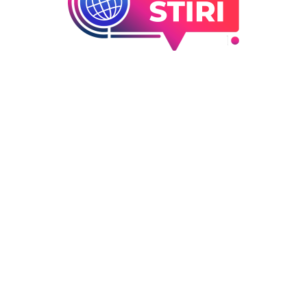
orii
Ultimele articole
Infiltrare neobișnuită în Euro
 industrii
dronă rusească dotată cu
i Entertainment
explozibil Semtex a intrat pe
outati
aeroportul din Leipzig, Germ
Deco
DIVERSE NOUTATI
5 august 2026
 / Hobby
Ucraina efectuează evacuare
sute de familii din Kramator
„Este o hotărâre greu de luat
esențială”
DIVERSE NOUTATI
5 august 2026
Sorin Blejnar, incriminat pen