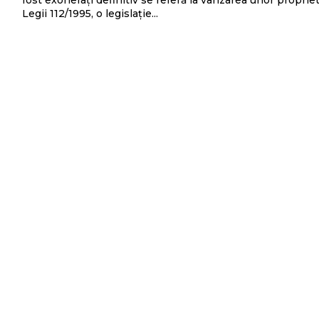
fost exonerați definitiv se referă la vânzarea unor proprie
Legii 112/1995, o legislație...