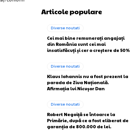
tăți conform
Articole populare
Diverse noutati
Cei mai bine remunerați angajați
din România sunt cei mai
insatisfăcuți și cer o creștere de 50%
Diverse noutati
Klaus Iohannis nu a fost prezent la
parada de Ziua Națională.
Afirmația lui Nicușor Dan
Diverse noutati
Robert Negoiță se întoarce la
Primărie, după ce a fost eliberat de
garanția de 800.000 de lei.