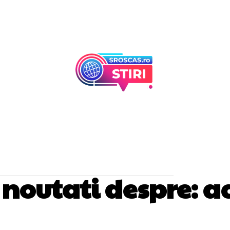
Afaceri Si Industr
Home & Deco
si noutati despre:
a