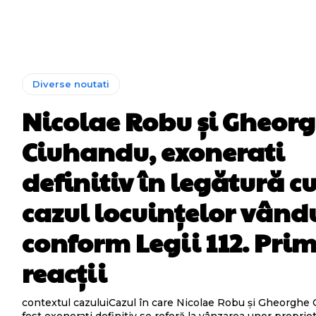
Diverse noutati
Nicolae Robu și Gheor
Ciuhandu, exonerati
definitiv în legătură c
cazul locuințelor vând
conform Legii 112. Pri
reacții
contextul cazuluiCazul în care Nicolae Robu și Gheorghe