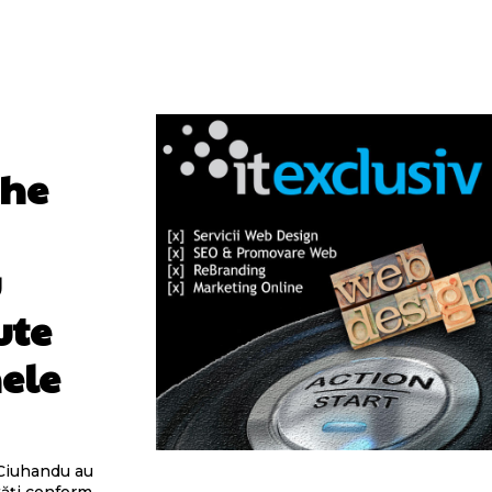
ghe
u
ute
mele
 Ciuhandu au