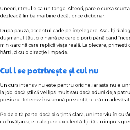
Uneori, ritmul e ca un tango. Alteori, pare o cursă scurtă 
dezleagă limba mai bine decât orice dicționar.
După pauză, accentul cade pe înțelegere. Asculți dialogur
dușmanul tău, ci o haină pe care o porți până când începi 
mini-sarcină care replică viața reală. La plecare, primeșt
hârtii, ci cu o direcție limpede.
Cui i se potrivește și cui nu
Un curs intensiv nu este pentru oricine, iar asta nu e un ve
la job, dacă știi că vei lipsi mult sau dacă aduni deja patru
presiune. Intensiv înseamnă prezență, o oră cu adevărat 
Pe de altă parte, dacă ai o țintă clară, un interviu în cur
cu învățarea, e o alegere excelentă. Îți dă un impuls gre