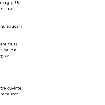
și griji. Un
o linie
nd nu apucăm
 care mută
 iar în a
egi că
ntre cuvinte.
are te scot