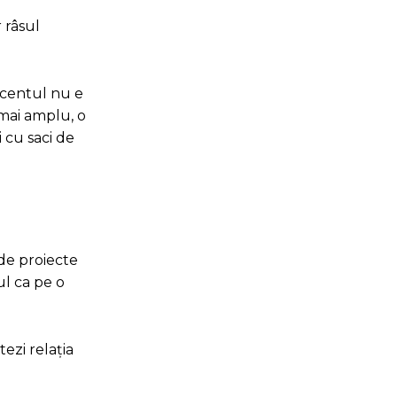
 râsul
ccentul nu e
 mai amplu, o
i cu saci de
 de proiecte
ul ca pe o
tezi relația