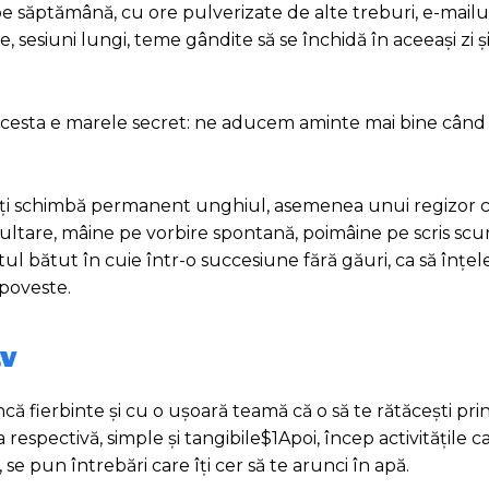
 pe săptămână, cu ore pulverizate de alte treburi, e-mailuri 
, sesiuni lungi, teme gândite să se închidă în aceeași zi și 
una, acesta e marele secret: ne aducem aminte mai bine câ
un îți schimbă permanent unghiul, asemenea unui regizor
ltare, mâine pe vorbire spontană, poimâine pe scris scurt,
Totul bătut în cuie într-o succesiune fără găuri, ca să înțel
 poveste.
iv
că fierbinte și cu o ușoară teamă că o să te rătăcești pri
respectivă, simple și tangibile$1Apoi, încep activitățile c
, se pun întrebări care îți cer să te arunci în apă.