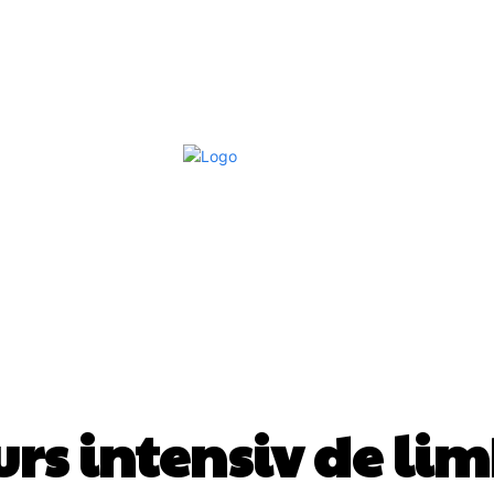
Afaceri Si Industrii
Home & Deco
S
EDUCATIE
curs intensiv de li