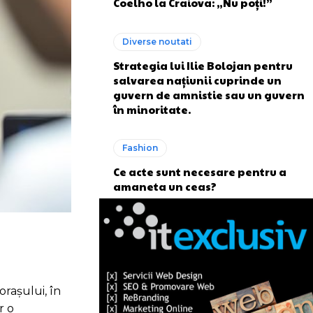
Coelho la Craiova: „Nu poți!”
Diverse noutati
Strategia lui Ilie Bolojan pentru
salvarea națiunii cuprinde un
guvern de amnistie sau un guvern
în minoritate.
Fashion
Ce acte sunt necesare pentru a
amaneta un ceas?
orașului, în
r o