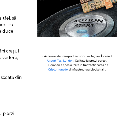
ltfel, să
 pentru
te duce
âni orașul
- Ai nevoie de transport aeroport in Anglia? Încearcă
a vedere,
Airport Taxi London
. Calitate la prețul corect.
- Companie specializata in tranzactionarea de
Criptomonede
si infrastructura blockchain.
 scoată din
 pierzi