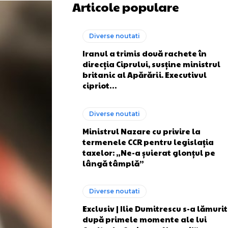
Articole populare
Diverse noutati
Iranul a trimis două rachete în
direcția Ciprului, susține ministrul
britanic al Apărării. Executivul
cipriot…
Diverse noutati
Ministrul Nazare cu privire la
termenele CCR pentru legislația
taxelor: „Ne-a șuierat glonțul pe
lângă tâmplă”
Diverse noutati
Exclusiv | Ilie Dumitrescu s-a lămurit
după primele momente ale lui