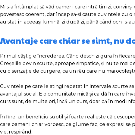
Mi s-a întâmplat să văd oameni care intră timizi, convinși
povestesc coerent, dar încep să-și caute cuvintele cu o n
au stat în aceeași lumină, zi după zi, până când ochii s-au
Avantaje care chiar se simt, nu d
Primul câștig e încrederea. Când deschizi gura în fiecare z
Greșelile devin scurte, aproape simpatice, și nu te mai def
cu o senzație de curgere, ca un râu care nu mai ocolește 
Cuvintele pe care le atingi repetat în intervale scurte se 
avantajul social. E o comunitate mică și caldă în care în
curs sunt, de multe ori, încă un curs, doar că în mod inf
În fine, un beneficiu subtil și foarte real este că descoper
care oamenii chiar vorbesc, ce glume fac, ce expresii se p
vie, respirând.