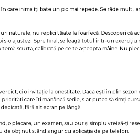
în care inima îți bate un pic mai repede. Se râde mult, iar
i naturale, nu replici tăiate la foarfecă. Descoperi că a
s-o ajustezi. Spre final, se leagă totul într-un exercițiu
i o temă scurtă, calibrată pe ce te așteaptă mâine. Nu plec
rdict, ci o invitație la onestitate. Dacă ești în plin sezon
 priorități care îți mănâncă serile, s-ar putea să simți curs
dedicată, fără alt ecran pe lângă.
ând, o plecare, un examen, sau pur și simplu vrei să-ți rese
u de obținut stând singur cu aplicația de pe telefon.