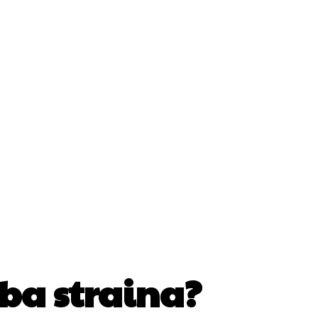
Cultura Si Entertainment
Diverse Noutati
ănătate / Hobby
Tech
mba straina?