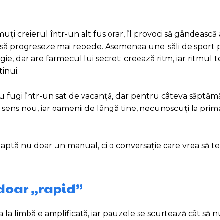
uți creierul într-un alt fus orar, îl provoci să gândească a
a, să progreseze mai repede. Asemenea unei săli de sport
ie, dar are farmecul lui secret: creează ritm, iar ritmul 
tinui.
Nu fugi într-un sat de vacanță, dar pentru câteva săptăm
sens nou, iar oamenii de lângă tine, necunoscuți la prim
teaptă nu doar un manual, ci o conversație care vrea să te
 doar „rapid”
 limbă e amplificată, iar pauzele se scurtează cât să nu