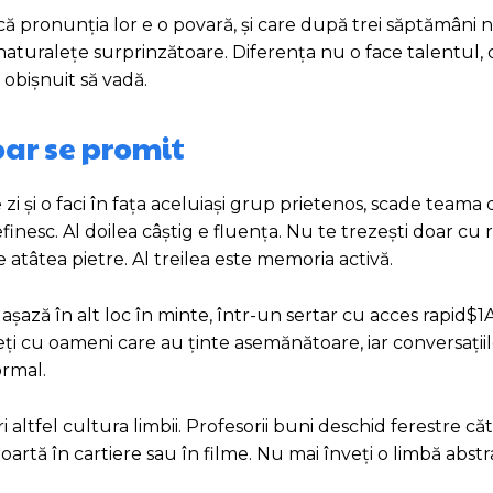
 că pronunția lor e o povară, și care după trei săptămâni 
aturalețe surprinzătoare. Diferența nu o face talentul, c
 obișnuit să vadă.
oar se promit
i și o faci în fața aceluiași grup prietenos, scade teama d
inesc. Al doilea câștig e fluența. Nu te trezești doar cu re
atâtea pietre. Al treilea este memoria activă.
așază în alt loc în minte, într-un sertar cu acces rapid$1A
veți cu oameni care au ținte asemănătoare, iar conversați
ormal.
i altfel cultura limbii. Profesorii buni deschid ferestre căt
oartă în cartiere sau în filme. Nu mai înveți o limbă abstr