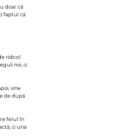
nu doar că
i faptul că
e ridicol.
guli noi, ci
poi, vine
ile de după
re felul în
actă, ci una