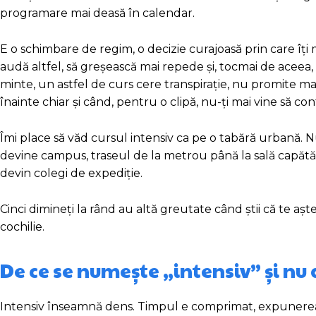
programare mai deasă în calendar.
E o schimbare de regim, o decizie curajoasă prin care îți m
audă altfel, să greșească mai repede și, tocmai de acee
minte, un astfel de curs cere transpirație, nu promite mag
înainte chiar și când, pentru o clipă, nu-ți mai vine să con
Îmi place să văd cursul intensiv ca pe o tabără urbană. 
devine campus, traseul de la metrou până la sală capătă 
devin colegi de expediție.
Cinci dimineți la rând au altă greutate când știi că te aș
cochilie.
De ce se numește „intensiv” și nu
Intensiv înseamnă dens. Timpul e comprimat, expunerea la