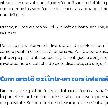
vibrația. Un curs obișnuit îți oferă două sau trei întâlniri
curs intensiv înseamnă întâlniri zilnice sau aproape zilnice
narativă clară.
Practic, nu mai ai timp să uiți. Și, oricât de banal ar s
să uităm.
Pe lângă ritm, intervine și diversitatea. Un profesor b
camera pentru ca scena să rămână vie. Azi lucrezi pe ascu
patra zi pe pronunție cu exerciții care îți gâdilă obrajii. 
învățarea nu e o colecție de piese disparate, ci o singură
Cum arată o zi într-un curs intens
Dimineața are gust de început. Intri în sală cu cafeaua în
În primele minute îți sunt prezentate obiectivele pe ziua 
din pasivitate. Se fac jocuri de rol, se improvizează situații