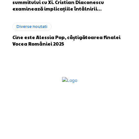
summitului cu Xi. Cristian Diaconescu
examinează implicațiile întâlnirii…
Diverse noutati
Cine este Alessia Pop, câștigătoarea finalei
Vocea României 2025
Bun venit la Sroscas.ro
Sroscas.ro un site de știri / blog de noutăți, dedicat
diseminării de informații și actualități. Acesta oferă articole,
reportaje și analize pe teme diverse, de la evenimente
curente la subiecte specifice de interes. Este un spațiu