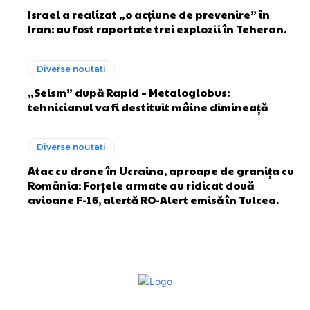
Israel a realizat „o acțiune de prevenire” în
Iran: au fost raportate trei explozii în Teheran.
Diverse noutati
„Seism” după Rapid – Metaloglobus:
tehnicianul va fi destituit mâine dimineață
Diverse noutati
Atac cu drone în Ucraina, aproape de granița cu
România: Forțele armate au ridicat două
avioane F-16, alertă RO-Alert emisă în Tulcea.