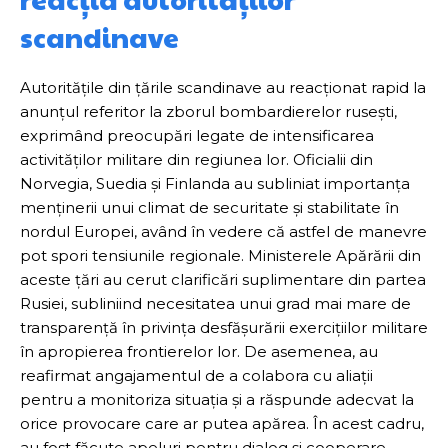
scandinave
Autoritățile din țările scandinave au reacționat rapid la
anunțul referitor la zborul bombardierelor rusești,
exprimând preocupări legate de intensificarea
activităților militare din regiunea lor. Oficialii din
Norvegia, Suedia și Finlanda au subliniat importanța
menținerii unui climat de securitate și stabilitate în
nordul Europei, având în vedere că astfel de manevre
pot spori tensiunile regionale. Ministerele Apărării din
aceste țări au cerut clarificări suplimentare din partea
Rusiei, subliniind necesitatea unui grad mai mare de
transparență în privința desfășurării exercițiilor militare
în apropierea frontierelor lor. De asemenea, au
reafirmat angajamentul de a colabora cu aliații
pentru a monitoriza situația și a răspunde adecvat la
orice provocare care ar putea apărea. În acest cadru,
au fost făcute apeluri pentru dialog și cooperare