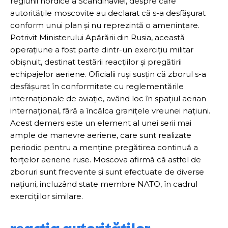
regiunii nordice a Scandinaviei, despre care
autoritățile moscovite au declarat că s-a desfășurat
conform unui plan și nu reprezintă o amenințare.
Potrivit Ministerului Apărării din Rusia, această
operațiune a fost parte dintr-un exercițiu militar
obișnuit, destinat testării reacțiilor și pregătirii
echipajelor aeriene. Oficialii ruși susțin că zborul s-a
desfășurat în conformitate cu reglementările
internaționale de aviație, având loc în spațiul aerian
internațional, fără a încălca granițele vreunei națiuni.
Acest demers este un element al unei serii mai
ample de manevre aeriene, care sunt realizate
periodic pentru a menține pregătirea continuă a
forțelor aeriene ruse. Moscova afirmă că astfel de
zboruri sunt frecvente și sunt efectuate de diverse
națiuni, incluzând state membre NATO, în cadrul
exercițiilor similare.
reacția autorităților