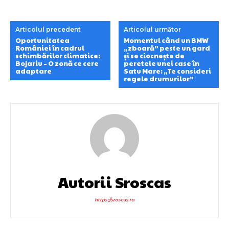
Articolul precedent
Articolul următor
Oportunitatea
Momentul când un BMW
României în cadrul
„zboară” peste un gard
schimbărilor climatice:
și se ciocnește de
Bojariu – O zonă ce cere
peretele unei case în
adaptare
Satu Mare: „Te consideri
regele drumurilor”
Autorii Sroscas
https://sroscas.ro