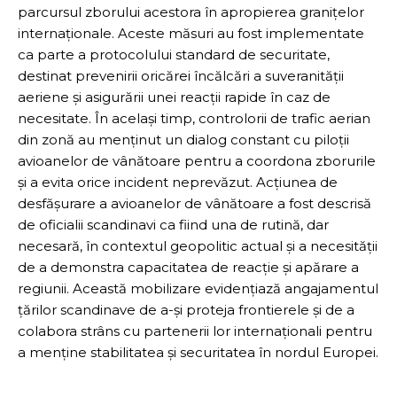
parcursul zborului acestora în apropierea granițelor
internaționale. Aceste măsuri au fost implementate
ca parte a protocolului standard de securitate,
destinat prevenirii oricărei încălcări a suveranității
aeriene și asigurării unei reacții rapide în caz de
necesitate. În același timp, controlorii de trafic aerian
din zonă au menținut un dialog constant cu piloții
avioanelor de vânătoare pentru a coordona zborurile
și a evita orice incident neprevăzut. Acțiunea de
desfășurare a avioanelor de vânătoare a fost descrisă
de oficialii scandinavi ca fiind una de rutină, dar
necesară, în contextul geopolitic actual și a necesității
de a demonstra capacitatea de reacție și apărare a
regiunii. Această mobilizare evidențiază angajamentul
țărilor scandinave de a-și proteja frontierele și de a
colabora strâns cu partenerii lor internaționali pentru
a menține stabilitatea și securitatea în nordul Europei.