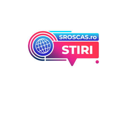
Bun venit la Sroscas.ro
Sroscas.ro un site de știri / blog de noutăți, dedicat
diseminării de informații și actualități. Acesta oferă articole,
reportaje și analize pe teme diverse, de la evenimente
curente la subiecte specifice de interes. Este un spațiu
digital pentru informare și educație. Contactati-ne oricand
la adresa: contact@sroscas.ro