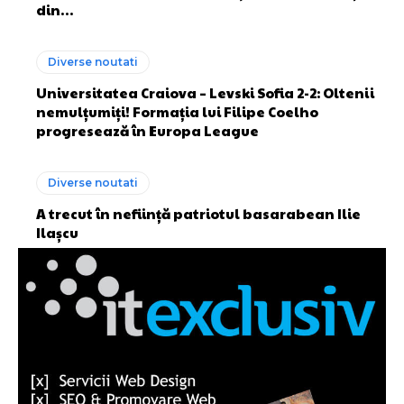
din…
Diverse noutati
Universitatea Craiova – Levski Sofia 2-2: Oltenii
nemulțumiți! Formația lui Filipe Coelho
progresează în Europa League
Diverse noutati
A trecut în neființă patriotul basarabean Ilie
Ilașcu