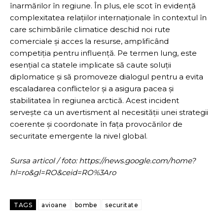
înarmărilor în regiune. În plus, ele scot în evidență
complexitatea relațiilor internaționale în contextul în
care schimbările climatice deschid noi rute
comerciale și acces la resurse, amplificând
competiția pentru influență. Pe termen lung, este
esențial ca statele implicate să caute soluții
diplomatice și să promoveze dialogul pentru a evita
escaladarea conflictelor și a asigura pacea și
stabilitatea în regiunea arctică. Acest incident
servește ca un avertisment al necesității unei strategii
coerente și coordonate în fața provocărilor de
securitate emergente la nivel global.
Sursa articol / foto: https://news.google.com/home?
hl=ro&gl=RO&ceid=RO%3Aro
TAGS
avioane
bombe
securitate