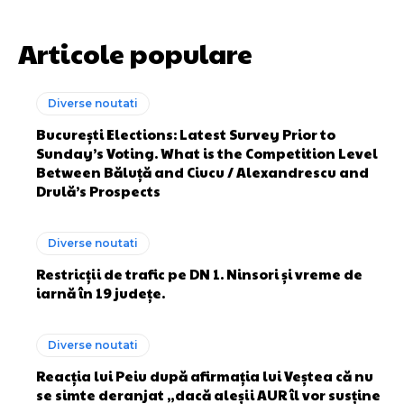
Articole populare
Diverse noutati
București Elections: Latest Survey Prior to
Sunday’s Voting. What is the Competition Level
Between Băluță and Ciucu / Alexandrescu and
Drulă’s Prospects
Diverse noutati
Restricții de trafic pe DN 1. Ninsori și vreme de
iarnă în 19 județe.
Diverse noutati
Reacția lui Peiu după afirmația lui Veștea că nu
se simte deranjat „dacă aleșii AUR îl vor susține