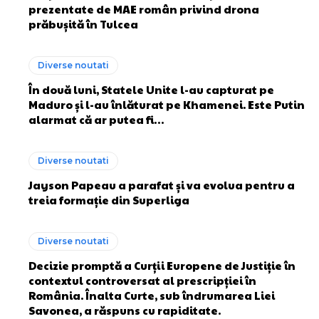
prezentate de MAE român privind drona
prăbușită în Tulcea
Diverse noutati
În două luni, Statele Unite l-au capturat pe
Maduro și l-au înlăturat pe Khamenei. Este Putin
alarmat că ar putea fi…
Diverse noutati
Jayson Papeau a parafat și va evolua pentru a
treia formație din Superliga
Diverse noutati
Decizie promptă a Curții Europene de Justiție în
contextul controversat al prescripției în
România. Înalta Curte, sub îndrumarea Liei
Savonea, a răspuns cu rapiditate.