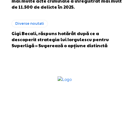
mai multe acte criminale a înregistrat mai mult
de 11.500 de delicte în 2025.
Diverse noutati
Gigi Becali, răspuns hotărât după ce a
descoperit strategia lui Iorgulescu pentru
Superligă » Sugerează o opțiune distinctă
Bun venit la Sroscas.ro
Sroscas.ro un site de știri / blog de noutăți, dedicat
diseminării de informații și actualități. Acesta oferă articole,
reportaje și analize pe teme diverse, de la evenimente