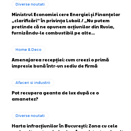
Diverse noutati
Ministrul Economiei cere Energiei și Finanțelor
„clarificări” în privința Lukoil / „Nu putem
pretinde că ne opunem acțiunilor din Rusia,
furnizându-le combustibil pe alte...
Home & Deco
Amenajarea recepției: cum creezi o primă
impresie bună într-un sediu de firmă
Afaceri si industrii
Pot recupera geanta de lux după ce o
amanetez?
Diverse noutati
Harta infracțiunilor în București: Zona cu cele