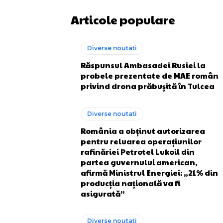
Articole populare
Diverse noutati
Răspunsul Ambasadei Rusiei la
probele prezentate de MAE român
privind drona prăbușită în Tulcea
Diverse noutati
România a obținut autorizarea
pentru reluarea operațiunilor
rafinăriei Petrotel Lukoil din
partea guvernului american,
afirmă Ministrul Energiei: „21% din
producția națională va fi
asigurată”
Diverse noutati