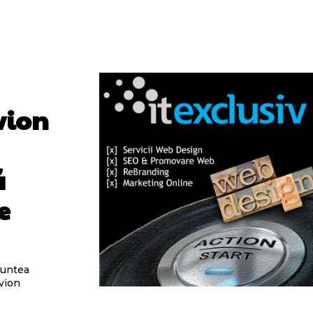
vion
ă
e
runtea
avion