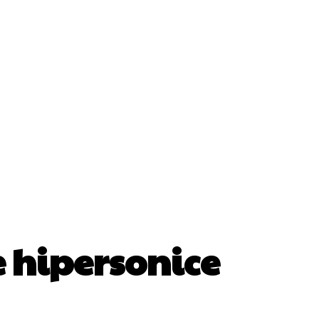
Cultura Si Entertainment
Diverse Noutati
ănătate / Hobby
Tech
 hipersonice