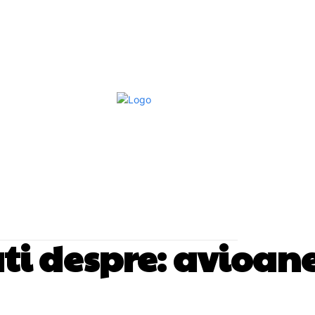
Afaceri Si Industrii
Home & Deco
S
ati despre:
avioane