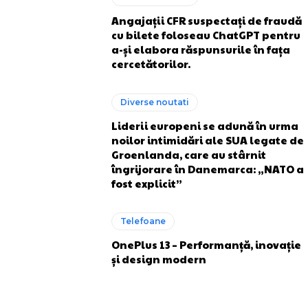
Angajații CFR suspectați de fraudă
cu bilete foloseau ChatGPT pentru
a-și elabora răspunsurile în fața
cercetătorilor.
Diverse noutati
Liderii europeni se adună în urma
noilor intimidări ale SUA legate de
Groenlanda, care au stârnit
îngrijorare în Danemarca: „NATO a
fost explicit”
Telefoane
OnePlus 13 – Performanță, inovație
și design modern