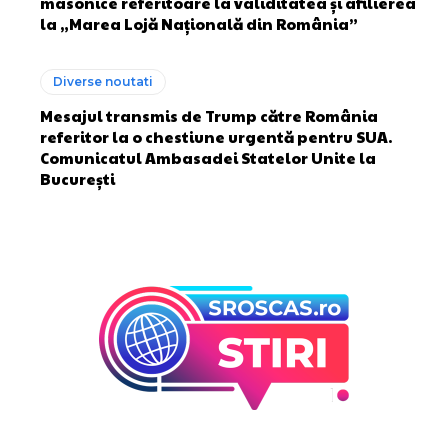
masonice referitoare la validitatea și afilierea
la „Marea Lojă Națională din România”
Diverse noutati
Mesajul transmis de Trump către România
referitor la o chestiune urgentă pentru SUA.
Comunicatul Ambasadei Statelor Unite la
București