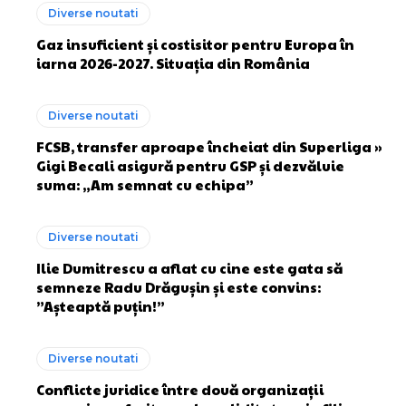
Diverse noutati
Gaz insuficient și costisitor pentru Europa în
iarna 2026-2027. Situația din România
Diverse noutati
FCSB, transfer aproape încheiat din Superliga »
Gigi Becali asigură pentru GSP și dezvăluie
suma: „Am semnat cu echipa”
Diverse noutati
Ilie Dumitrescu a aflat cu cine este gata să
semneze Radu Drăgușin și este convins:
”Așteaptă puțin!”
Diverse noutati
Conflicte juridice între două organizații