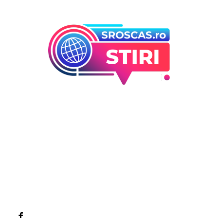
Bun venit la Sroscas.ro
Sroscas.ro un site de știri / blog de noutăți, dedicat
diseminării de informații și actualități. Acesta oferă articole,
reportaje și analize pe teme diverse, de la evenimente
curente la subiecte specifice de interes. Este un spațiu
digital pentru informare și educație. Contactati-ne oricand
la adresa: contact@sroscas.ro