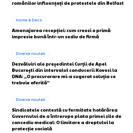
românilor influențați de protestele din Belfast
Home & Deco
Amenajarea recepției: cum creezi o primă
impresie bună într-un sediu de firmă
Diverse noutati
Dezvăluiri ale președintei Curții de Apel
București din intervalul conducerii Kovesi la
DNA: „O procurorare mi-a sugerat soluția ce
trebuie oferită”
Diverse noutati
Sindicatele contestă cu fermitate hotărârea
Guvernului de a întrerupe plata primei zile de
concediu medical: O limitare a dreptului la
protecție socială