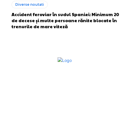
Diverse noutati
Accident feroviar în sudul Spaniei: Minimum 20
de decese și multe persoane rănite blocate în
trenurile de mare viteză
Bun venit la Sroscas.ro
Sroscas.ro un site de știri / blog de noutăți, dedicat
diseminării de informații și actualități. Acesta oferă articole,
reportaje și analize pe teme diverse, de la evenimente
curente la subiecte specifice de interes. Este un spațiu
digital pentru informare și educație. Contactati-ne oricand
la adresa: contact@sroscas.ro