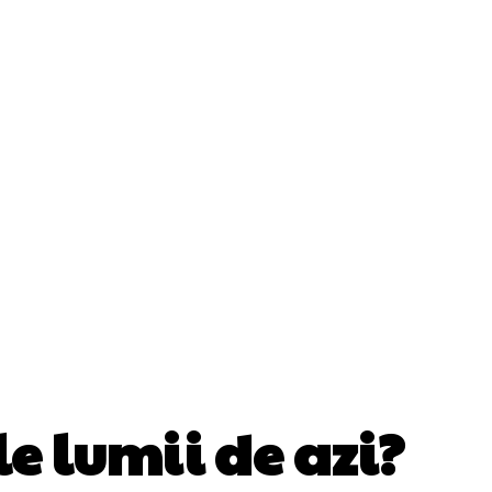
Cultura Si Entertainment
Diverse Noutati
ănătate / Hobby
Tech
le lumii de azi?