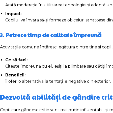
Arată moderație în utilizarea tehnologiei și adoptă un s
Impact:
Copilul va învăța să-și formeze obiceiuri sănătoase din 
3.
Petrece timp de calitate împreună
Activitățile comune întăresc legătura dintre tine și copil și
Ce să faci:
Citește împreună cu el, ieșiți la plimbare sau gătiți î
Beneficii:
Îi oferi o alternativă la tentațiile negative din exterior.
Dezvoltă abilități de gândire cri
Copiii care gândesc critic sunt mai puțin influențabili și ma