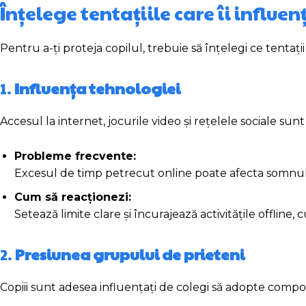
Înțelege tentațiile care îi influe
Pentru a-ți proteja copilul, trebuie să înțelegi ce tentații
1.
Influența tehnologiei
Accesul la internet, jocurile video și rețelele sociale su
Probleme frecvente:
Excesul de timp petrecut online poate afecta somnul, p
Cum să reacționezi:
Setează limite clare și încurajează activitățile offline, 
2.
Presiunea grupului de prieteni
Copiii sunt adesea influențați de colegi să adopte com