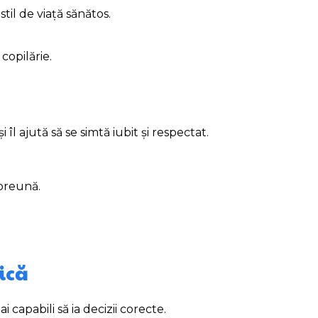
til de viață sănătos.
copilărie.
 îl ajută să se simtă iubit și respectat.
mpreună.
tică
i capabili să ia decizii corecte.