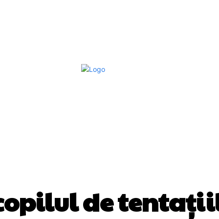
Afaceri Si Industrii
Home & Deco
S
EDUCATIE
 copilul de tentații