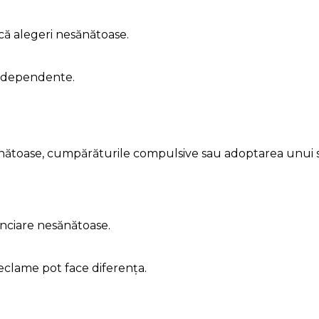
că alegeri nesănătoase.
 independente.
ătoase, cumpărăturile compulsive sau adoptarea unui st
nanciare nesănătoase.
reclame pot face diferența.