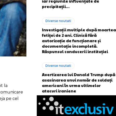
iar regiunile influențate de
precipitații…
Diverse noutati
Investigații multiple după moartea
fetiței de 2 ani. Clinică fără
autorizație de funcționare și
documentație incompletă.
Răspunsul conducerii instituției
Diverse noutati
Avertizarea lui Donald Trump după
asasinarea unui număr de soldați
americani în urma ultimelor
t la
atacuri iraniene
o comunicare
eja pe cel