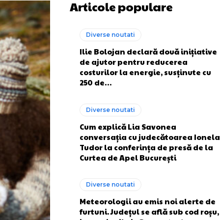
Articole populare
Diverse noutati
Ilie Bolojan declară două inițiative
de ajutor pentru reducerea
costurilor la energie, susținute cu
250 de…
Diverse noutati
Cum explică Lia Savonea
conversația cu judecătoarea Ionela
Tudor la conferința de presă de la
Curtea de Apel București
Diverse noutati
Meteorologii au emis noi alerte de
furtuni. Județul se află sub cod roșu,