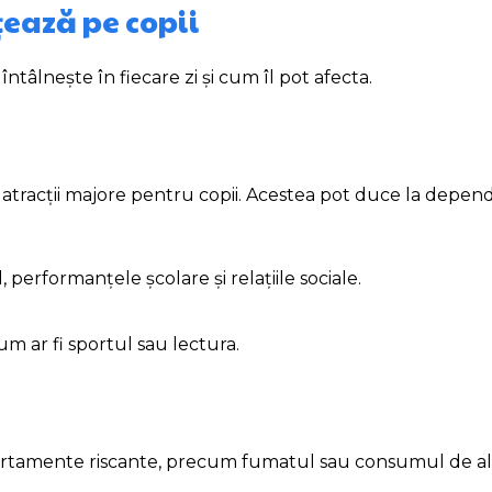
nțează pe copii
 întâlnește în fiecare zi și cum îl pot afecta.
nt atracții majore pentru copii. Acestea pot duce la depen
erformanțele școlare și relațiile sociale.
cum ar fi sportul sau lectura.
portamente riscante, precum fumatul sau consumul de al