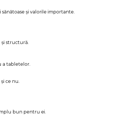
 sănătoase și valorile importante.
și structură.
 a tabletelor.
 și ce nu.
xemplu bun pentru ei.