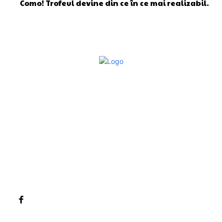
Como! Trofeul devine din ce în ce mai realizabil.
Bun venit la Sroscas.ro
Sroscas.ro un site de știri / blog de noutăți, dedicat
diseminării de informații și actualități. Acesta oferă articole,
reportaje și analize pe teme diverse, de la evenimente
curente la subiecte specifice de interes. Este un spațiu
digital pentru informare și educație. Contactati-ne oricand
la adresa: contact@sroscas.ro