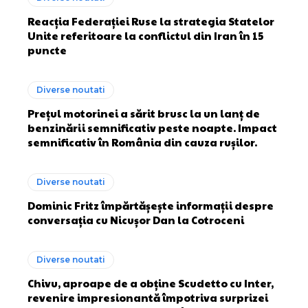
Reacția Federației Ruse la strategia Statelor
Unite referitoare la conflictul din Iran în 15
puncte
Diverse noutati
Prețul motorinei a sărit brusc la un lanț de
benzinării semnificativ peste noapte. Impact
semnificativ în România din cauza rușilor.
Diverse noutati
Dominic Fritz împărtășește informații despre
conversația cu Nicușor Dan la Cotroceni
Diverse noutati
Chivu, aproape de a obține Scudetto cu Inter,
revenire impresionantă împotriva surprizei