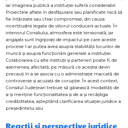
iar imaginea publică a instituției suferă considerabil.
Proiectele aflate în desfășurare sau planificate riscă să
fie întârziate sau chiar compromise, din cauza
incertitudinii legate de viitorul conducerii actuale. În
interiorul Consiliului, atmosfera este tensionată, iar
angajații sunt îngrijorați de impactul pe care aceste
procese l-ar putea avea asupra stabilității locurilor de
muncă și asupra funcționării generale a instituției.
Colaborarea cu alte instituții și parteneri poate fi, de
asemenea, afectată, pe măsură ce aceștia devin
precauți în a se asocia cu o administrație marcată de
controverse și acuzații de corupție. În acest context,
Consiliul Județean trebuie să găsească modalități de
a-și menține funcționalitatea și de a-și recâștiga
credibilitatea, așteptând clarificarea situației juridice a
președintelui său.
Reacții și perspective juridice