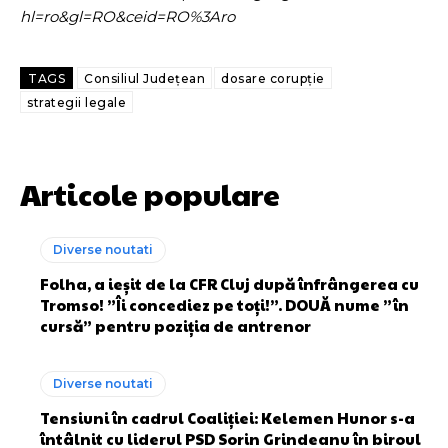
hl=ro&gl=RO&ceid=RO%3Aro
TAGS
Consiliul Județean
dosare corupție
strategii legale
Articole populare
Diverse noutati
Folha, a ieșit de la CFR Cluj după înfrângerea cu
Tromso! ”Îi concediez pe toți!”. DOUĂ nume ”în
cursă” pentru poziția de antrenor
Diverse noutati
Tensiuni în cadrul Coaliției: Kelemen Hunor s-a
întâlnit cu liderul PSD Sorin Grindeanu în biroul