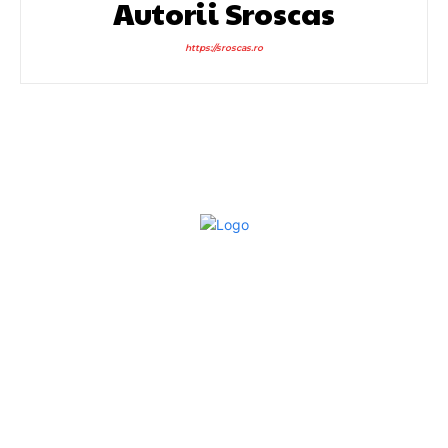
Autorii Sroscas
https://sroscas.ro
Bun venit la Sroscas.ro
Sroscas.ro un site de știri / blog de noutăți, dedicat
diseminării de informații și actualități. Acesta oferă articole,
reportaje și analize pe teme diverse, de la evenimente
curente la subiecte specifice de interes. Este un spațiu
digital pentru informare și educație. Contactati-ne oricand
la adresa: contact@sroscas.ro