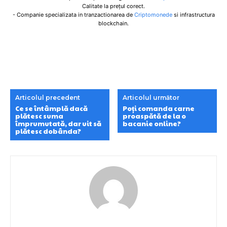
Calitate la prețul corect.
- Companie specializata in tranzactionarea de
Criptomonede
si infrastructura
blockchain.
Articolul precedent
Articolul următor
Ce se întâmplă dacă
Poți comanda carne
plătesc suma
proaspătă de la o
împrumutată, dar uit să
bacanie online?
plătesc dobânda?