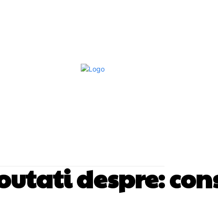
Afaceri Si Industrii
Home & Deco
S
 noutati despre:
con