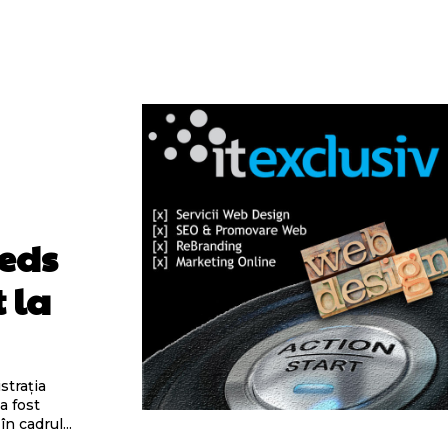
heds
 la
strația
a fost
n cadrul...