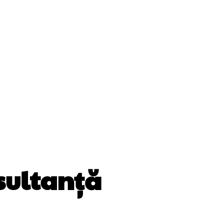
Cultura Si Entertainment
Diverse Noutati
ănătate / Hobby
Tech
sultanță