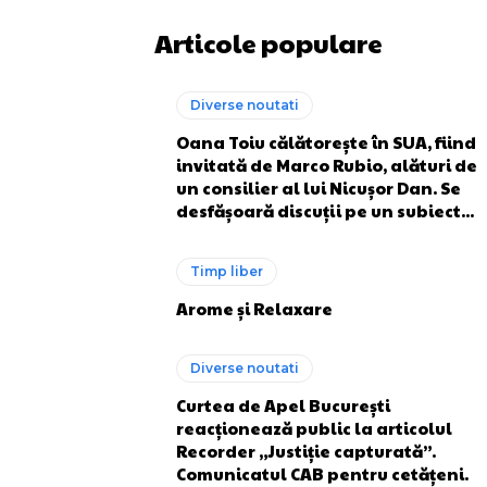
Articole populare
Diverse noutati
Oana Toiu călătorește în SUA, fiind
invitată de Marco Rubio, alături de
un consilier al lui Nicușor Dan. Se
desfășoară discuții pe un subiect...
Timp liber
Arome și Relaxare
Diverse noutati
Curtea de Apel București
reacționează public la articolul
Recorder „Justiție capturată”.
Comunicatul CAB pentru cetățeni.