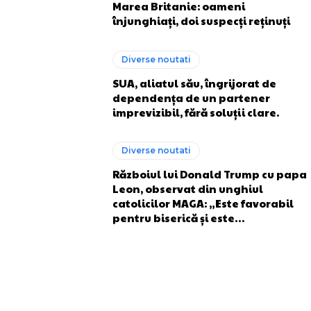
Marea Britanie: oameni
înjunghiați, doi suspecți reținuți
Diverse noutati
SUA, aliatul său, îngrijorat de
dependența de un partener
imprevizibil, fără soluții clare.
Diverse noutati
Războiul lui Donald Trump cu papa
Leon, observat din unghiul
catolicilor MAGA: „Este favorabil
pentru biserică și este…