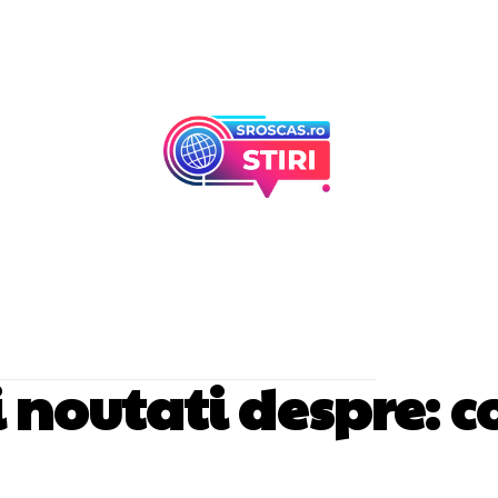
Afaceri Si Industr
Home & Deco
si noutati despre:
c