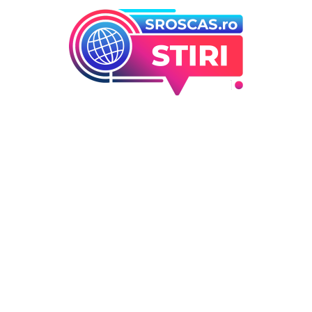
orii
Ultimele articole
Folha, a ieșit de la CFR Cluj d
 industrii
înfrângerea cu Tromso! ”Îi
i Entertainment
concediez pe toți!”. DOUĂ nu
outati
cursă” pentru poziția de ant
Deco
DIVERSE NOUTATI
6 august 2026
 / Hobby
Consumul energetic al român
în urma apelurilor lui Ilie Bo
la prudență: Informațiile
Transelectrica