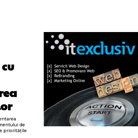
 cu
rea
lor
mentarea
mentului de
 prioritățile