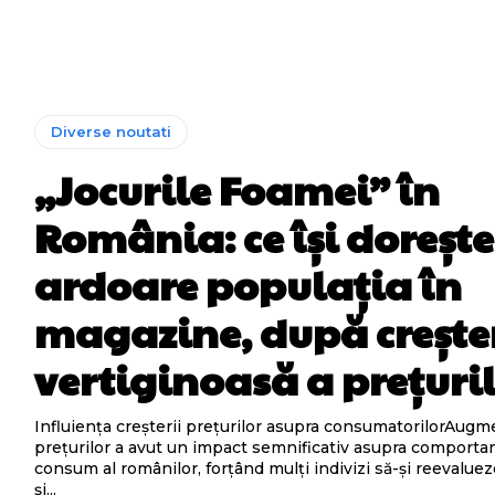
Diverse noutati
„Jocurile Foamei” în
România: ce își dorește
ardoare populația în
magazine, după crește
vertiginoasă a prețuri
Influiența creșterii prețurilor asupra consumatorilorAug
prețurilor a avut un impact semnificativ asupra comporta
consum al românilor, forțând mulți indivizi să-și reevalueze
și...