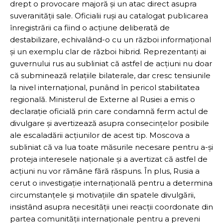
drept o provocare majoră și un atac direct asupra
suveranității sale. Oficialii ruși au catalogat publicarea
înregistrării ca fiind o acțiune deliberată de
destabilizare, echivalând-o cu un război informațional
și un exemplu clar de război hibrid. Reprezentanți ai
guvernului rus au subliniat că astfel de acțiuni nu doar
că subminează relațiile bilaterale, dar cresc tensiunile
la nivel internațional, punând în pericol stabilitatea
regională. Ministerul de Externe al Rusiei a emis o
declarație oficială prin care condamnă ferm actul de
divulgare și avertizează asupra consecințelor posibile
ale escaladării acțiunilor de acest tip. Moscova a
subliniat că va lua toate măsurile necesare pentru a-și
proteja interesele naționale și a avertizat că astfel de
acțiuni nu vor rămâne fără răspuns. În plus, Rusia a
cerut o investigație internațională pentru a determina
circumstanțele și motivațiile din spatele divulgării,
insistând asupra necesității unei reacții coordonate din
partea comunității internaționale pentru a preveni