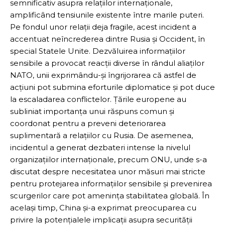
semnificativ asupra relațiilor internaționale,
amplificând tensiunile existente între marile puteri.
Pe fondul unor relații deja fragile, acest incident a
accentuat neîncrederea dintre Rusia și Occident, în
special Statele Unite. Dezvăluirea informațiilor
sensibile a provocat reacții diverse în rândul aliaților
NATO, unii exprimându-și îngrijorarea că astfel de
acțiuni pot submina eforturile diplomatice și pot duce
la escaladarea conflictelor. Țările europene au
subliniat importanța unui răspuns comun și
coordonat pentru a preveni deteriorarea
suplimentară a relațiilor cu Rusia. De asemenea,
incidentul a generat dezbateri intense la nivelul
organizațiilor internaționale, precum ONU, unde s-a
discutat despre necesitatea unor măsuri mai stricte
pentru protejarea informațiilor sensibile și prevenirea
scurgerilor care pot amenința stabilitatea globală. În
același timp, China și-a exprimat preocuparea cu
privire la potențialele implicații asupra securității