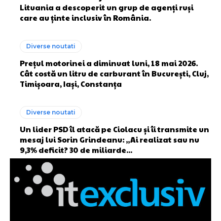
Lituania a descoperit un grup de agenți ruși
care au ținte inclusiv în România.
Diverse noutati
Prețul motorinei a diminuat luni, 18 mai 2026.
Cât costă un litru de carburant în București, Cluj,
Timișoara, Iași, Constanța
Diverse noutati
Un lider PSD îl atacă pe Ciolacu și îi transmite un
mesaj lui Sorin Grindeanu: „Ai realizat sau nu
9,3% deficit? 30 de miliarde...