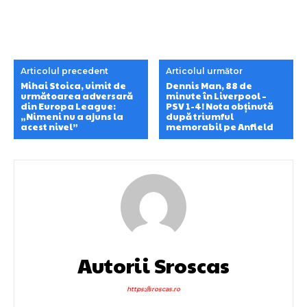
Articolul precedent
Articolul următor
Mihai Stoica, uimit de
Dennis Man, 88 de
următoarea adversară
minute în Liverpool –
din Europa League:
PSV 1-4! Nota obținută
„Nimeni nu a ajuns la
după triumful
acest nivel”
memorabil pe Anfield
Autorii Sroscas
https://sroscas.ro