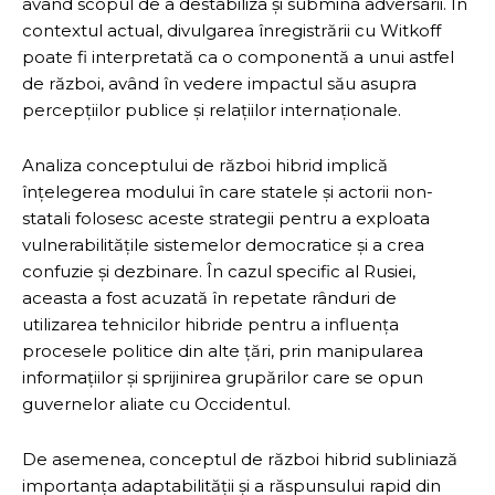
având scopul de a destabiliza și submina adversarii. În
contextul actual, divulgarea înregistrării cu Witkoff
poate fi interpretată ca o componentă a unui astfel
de război, având în vedere impactul său asupra
percepțiilor publice și relațiilor internaționale.
Analiza conceptului de război hibrid implică
înțelegerea modului în care statele și actorii non-
statali folosesc aceste strategii pentru a exploata
vulnerabilitățile sistemelor democratice și a crea
confuzie și dezbinare. În cazul specific al Rusiei,
aceasta a fost acuzată în repetate rânduri de
utilizarea tehnicilor hibride pentru a influența
procesele politice din alte țări, prin manipularea
informațiilor și sprijinirea grupărilor care se opun
guvernelor aliate cu Occidentul.
De asemenea, conceptul de război hibrid subliniază
importanța adaptabilității și a răspunsului rapid din